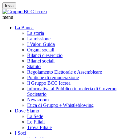
Invia
menu
La Banca
La storia
La missione
I Valori Guida
Organi sociali
Bilanci d'esercizio
Bilanci sociali
Statuto
Regolamento Elettorale e Assembleare
Politiche di remunerazione
Il Gruppo BCC Iccrea
Informativa al Pubblico in materia di Governo
Societario
Newsroom
Etica di Gruppo e Whistleblowing
Dove Siamo
La Sede
Le Filiali
Trova Filiale
I Soci