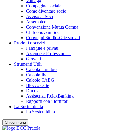
Vantaggi
Compagine sociale
Come diventare socio
Avviso ai Soci
Assemblee
Convenzione Mutua Campa
Club Giovani Soci
Convegni Studio-Gite sociali
Prodotti e servizi
Famiglie e privati
Aziende e Professionisti
Giovani
Strumenti Utili
Calcola il mutuo
Calcolo Iban
Calcolo TAEG
Blocco carte
Directa
Assistenza RelaxBanking
Rapporti con i fornitori
La Sostenibilità
La Sostenibilità
Chiudi menu