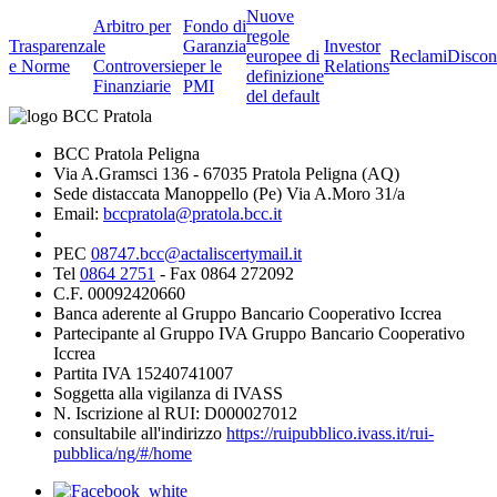
Nuove
Arbitro per
Fondo di
regole
Trasparenza
le
Garanzia
Investor
europee di
Reclami
Discon
e Norme
Controversie
per le
Relations
definizione
Finanziarie
PMI
del default
BCC Pratola Peligna
Via A.Gramsci 136 - 67035 Pratola Peligna (AQ)
Sede distaccata Manoppello (Pe) Via A.Moro 31/a
Email:
bccpratola@pratola.bcc.it
PEC
08747.bcc@actaliscertymail.it
Tel
0864 2751
- Fax 0864 272092
C.F. 00092420660
Banca aderente al Gruppo Bancario Cooperativo Iccrea
Partecipante al Gruppo IVA Gruppo Bancario Cooperativo
Iccrea
Partita IVA 15240741007
Soggetta alla vigilanza di IVASS
N. Iscrizione al RUI: D000027012
consultabile all'indirizzo
https://ruipubblico.ivass.it/rui-
pubblica/ng/#/home