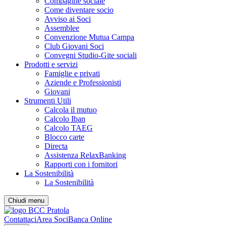
Compagine sociale
Come diventare socio
Avviso ai Soci
Assemblee
Convenzione Mutua Campa
Club Giovani Soci
Convegni Studio-Gite sociali
Prodotti e servizi
Famiglie e privati
Aziende e Professionisti
Giovani
Strumenti Utili
Calcola il mutuo
Calcolo Iban
Calcolo TAEG
Blocco carte
Directa
Assistenza RelaxBanking
Rapporti con i fornitori
La Sostenibilità
La Sostenibilità
Chiudi menu
Contattaci
Area Soci
Banca Online