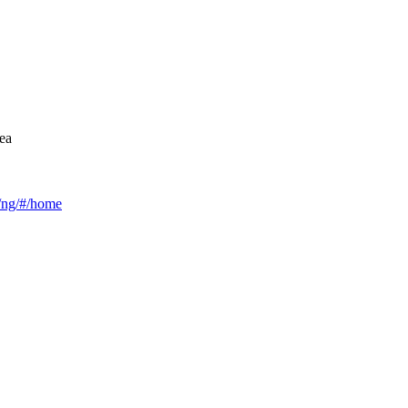
ea
ca/ng/#/home