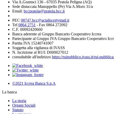
Via A.Gramsci 136 - 67035 Pratola Peligna (AQ)
Sede distaccata Manoppello (Pe) Via A.Moro 31/a
Email:
bccpratola@pratola.bcc.it
PEC
08747.bcc@actaliscertymail.it
Tel
0864 2751
- Fax 0864 272092
C.F. 00092420660
Banca aderente al Gruppo Bancario Cooperativo Iccrea
Partecipante al Gruppo IVA Gruppo Bancario Cooperativo Iccr
Partita IVA 15240741007
Soggetta alla vigilanza di IVASS
N. Iscrizione al RUI: D000027012
consultabile all'indirizzo
https://ruipubblico.ivass.it/rui-pubbli
©2021 Iccrea Banca S.p.A
La banca
La storia
Organi Sociali
Statuto