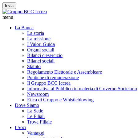
Invia
menu
La Banca
La storia
La missione
I Valori Guida
Organi sociali
Bilanci d'esercizio
Bilanci sociali
Statuto
Regolamento Elettorale e Assembleare
Politiche di remunerazione
Il Gruppo BCC Iccrea
Informativa al Pubblico in materia di Governo Societario
Newsroom
Etica di Gruppo e Whistleblowing
Dove Siamo
La Sede
Le Filiali
Trova Filiale
I Soci
Vantaggi