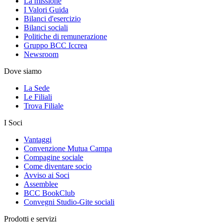
La missione
I Valori Guida
Bilanci d'esercizio
Bilanci sociali
Politiche di remunerazione
Gruppo BCC Iccrea
Newsroom
Dove siamo
La Sede
Le Filiali
Trova Filiale
I Soci
Vantaggi
Convenzione Mutua Campa
Compagine sociale
Come diventare socio
Avviso ai Soci
Assemblee
BCC BookClub
Convegni Studio-Gite sociali
Prodotti e servizi