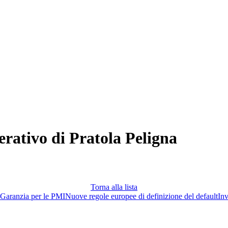
erativo di Pratola Peligna
Torna alla lista
Garanzia per le PMI
Nuove regole europee di definizione del default
Inv