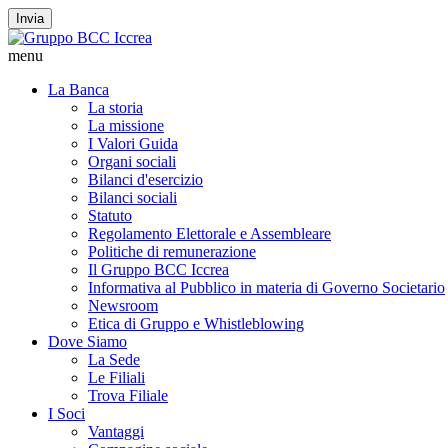
Invia
menu
La Banca
La storia
La missione
I Valori Guida
Organi sociali
Bilanci d'esercizio
Bilanci sociali
Statuto
Regolamento Elettorale e Assembleare
Politiche di remunerazione
Il Gruppo BCC Iccrea
Informativa al Pubblico in materia di Governo Societario
Newsroom
Etica di Gruppo e Whistleblowing
Dove Siamo
La Sede
Le Filiali
Trova Filiale
I Soci
Vantaggi