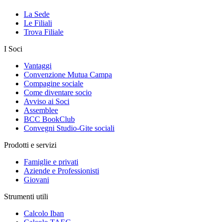
La Sede
Le Filiali
Trova Filiale
I Soci
Vantaggi
Convenzione Mutua Campa
Compagine sociale
Come diventare socio
Avviso ai Soci
Assemblee
BCC BookClub
Convegni Studio-Gite sociali
Prodotti e servizi
Famiglie e privati
Aziende e Professionisti
Giovani
Strumenti utili
Calcolo Iban