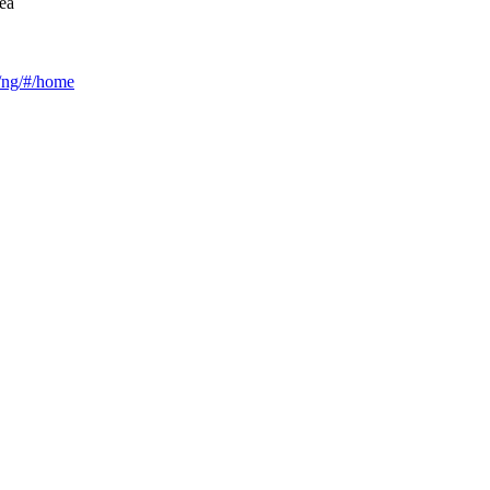
ea
ca/ng/#/home