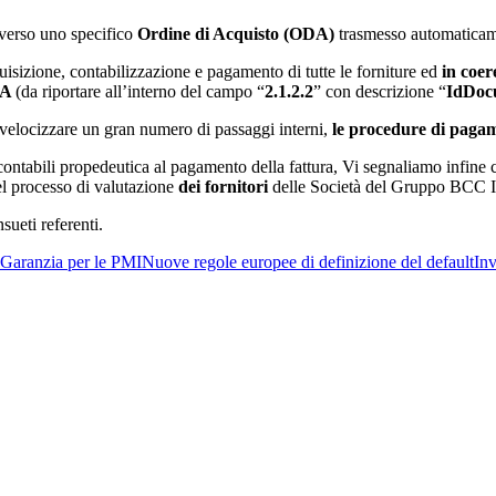
raverso uno specifico
Ordine di Acquisto
(ODA)
trasmesso automaticame
cquisizione, contabilizzazione e pagamento di tutte le forniture ed
in coer
DA
(da riportare all’interno del campo “
2.1.2.2
” con descrizione “
IdDoc
velocizzare un gran numero di passaggi interni,
le procedure di pagam
e contabili propedeutica al pagamento della fattura, Vi segnaliamo infine 
l processo di valutazione
dei fornitori
delle Società del Gruppo BCC I
sueti referenti.
Garanzia per le PMI
Nuove regole europee di definizione del default
Inv