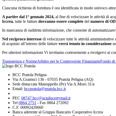
Ciascuna richiesta di fornitura è ora identificata in modo univoco att
A partire dal 1° gennaio 2024,
al fine di velocizzare le attività di a
Iccrea
, tutte le fatture
dovranno essere complete
del
numero di O
In mancanza di suddetta informazione, che consente di automatizzare/
Nel reciproco interesse
di velocizzare tutte le attività amministrativ
di acquisto all’interno delle fatture
verrà tenuto in considerazione
ne
Per ulteriori informazioni Vi invitiamo cortesemente a rivolgervi ai con
Trasparenza e Norme
Arbitro per le Controversie Finanziarie
Fondo di 
BCC Pratola Peligna
Via A.Gramsci 136 - 67035 Pratola Peligna (AQ)
Sede distaccata Manoppello (Pe) Via A.Moro 31/a
Email:
bccpratola@pratola.bcc.it
PEC
08747.bcc@actaliscertymail.it
Tel
0864 2751
- Fax 0864 272092
C.F. 00092420660
Banca aderente al Gruppo Bancario Cooperativo Iccrea