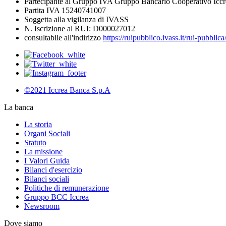
Partecipante al Gruppo IVA Gruppo Bancario Cooperativo Iccr
Partita IVA 15240741007
Soggetta alla vigilanza di IVASS
N. Iscrizione al RUI: D000027012
consultabile all'indirizzo
https://ruipubblico.ivass.it/rui-pubbli
©2021 Iccrea Banca S.p.A
La banca
La storia
Organi Sociali
Statuto
La missione
I Valori Guida
Bilanci d'esercizio
Bilanci sociali
Politiche di remunerazione
Gruppo BCC Iccrea
Newsroom
Dove siamo