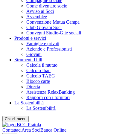
Compagine sociale
Come diventare socio
Avviso ai Soci
Assemblee
Convenzione Mutua Campa
Club Giovani Soci
Convegni Studio-Gite sociali
Prodotti e servizi
Famiglie e privati
Aziende e Professionisti
Giovani
Strumenti Utili
Calcola il mutuo
Calcolo Iban
Calcolo TAEG
Blocco carte
Directa
Assistenza RelaxBanking
Rapporti con i fornitori
La Sostenibilità
La Sostenibilità
Chiudi menu
Contattaci
Area Soci
Banca Online