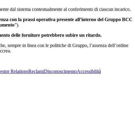
nte dal sistema contestualmente al conferimento di ciascun incarico.
enza con la prassi operativa presente all’interno del Gruppo BCC
umento
”).
ento delle forniture potrebbero subire un ritardo.
che, sempre in linea con le politiche di Gruppo, l’assenza dell’ordine
ccrea.
estor Relations
Reclami
Disconoscimento
Accessibilità