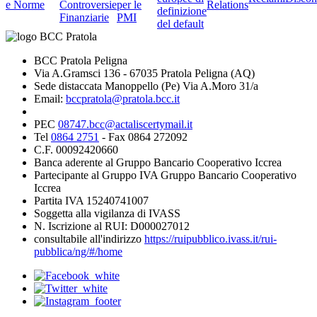
e Norme
Controversie
per le
Relations
definizione
Finanziarie
PMI
del default
BCC Pratola Peligna
Via A.Gramsci 136 - 67035 Pratola Peligna (AQ)
Sede distaccata Manoppello (Pe) Via A.Moro 31/a
Email:
bccpratola@pratola.bcc.it
PEC
08747.bcc@actaliscertymail.it
Tel
0864 2751
- Fax 0864 272092
C.F. 00092420660
Banca aderente al Gruppo Bancario Cooperativo Iccrea
Partecipante al Gruppo IVA Gruppo Bancario Cooperativo
Iccrea
Partita IVA 15240741007
Soggetta alla vigilanza di IVASS
N. Iscrizione al RUI: D000027012
consultabile all'indirizzo
https://ruipubblico.ivass.it/rui-
pubblica/ng/#/home