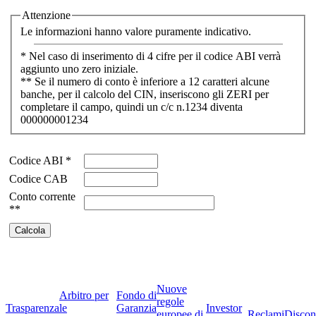
Attenzione
Le informazioni hanno valore puramente indicativo.
* Nel caso di inserimento di 4 cifre per il codice ABI verrà
aggiunto uno zero iniziale.
** Se il numero di conto è inferiore a 12 caratteri alcune
banche, per il calcolo del CIN, inseriscono gli ZERI per
completare il campo, quindi un c/c n.1234 diventa
000000001234
Codice ABI *
Codice CAB
Conto corrente
**
Nuove
Arbitro per
Fondo di
regole
Trasparenza
le
Garanzia
Investor
europee di
Reclami
Discon