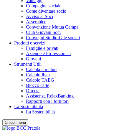
Vantaggi
Compagine sociale
Come diventare socio
Avviso ai Soci
Assemblee
Convenzione Mutua Campa
Club Giovani Soci
Convegni Studio-Gite sociali
Prodotti e servizi
Famiglie e privati
Aziende e Professionisti
Giovani
Strumenti Utili
Calcola il mutuo
Calcolo Iban
Calcolo TAEG
Blocco carte
Directa
Assistenza RelaxBanking
Rapporti con i fornitori
La Sostenibilità
La Sostenibilità
Chiudi menu