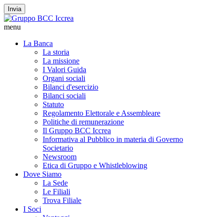
Invia
menu
La Banca
La storia
La missione
I Valori Guida
Organi sociali
Bilanci d'esercizio
Bilanci sociali
Statuto
Regolamento Elettorale e Assembleare
Politiche di remunerazione
Il Gruppo BCC Iccrea
Informativa al Pubblico in materia di Governo
Societario
Newsroom
Etica di Gruppo e Whistleblowing
Dove Siamo
La Sede
Le Filiali
Trova Filiale
I Soci