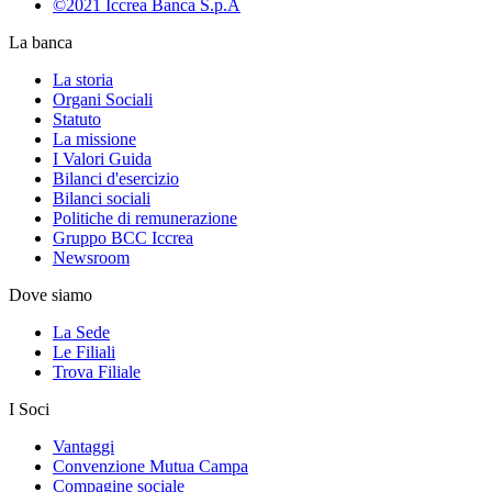
©2021 Iccrea Banca S.p.A
La banca
La storia
Organi Sociali
Statuto
La missione
I Valori Guida
Bilanci d'esercizio
Bilanci sociali
Politiche di remunerazione
Gruppo BCC Iccrea
Newsroom
Dove siamo
La Sede
Le Filiali
Trova Filiale
I Soci
Vantaggi
Convenzione Mutua Campa
Compagine sociale