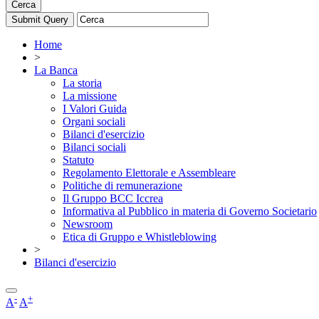
Cerca
Home
>
La Banca
La storia
La missione
I Valori Guida
Organi sociali
Bilanci d'esercizio
Bilanci sociali
Statuto
Regolamento Elettorale e Assembleare
Politiche di remunerazione
Il Gruppo BCC Iccrea
Informativa al Pubblico in materia di Governo Societario
Newsroom
Etica di Gruppo e Whistleblowing
>
Bilanci d'esercizio
-
+
A
A