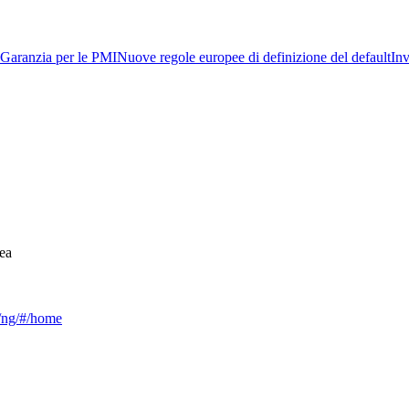
Garanzia per le PMI
Nuove regole europee di definizione del default
Inv
ea
ca/ng/#/home