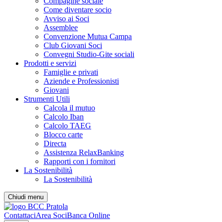
Compagine sociale
Come diventare socio
Avviso ai Soci
Assemblee
Convenzione Mutua Campa
Club Giovani Soci
Convegni Studio-Gite sociali
Prodotti e servizi
Famiglie e privati
Aziende e Professionisti
Giovani
Strumenti Utili
Calcola il mutuo
Calcolo Iban
Calcolo TAEG
Blocco carte
Directa
Assistenza RelaxBanking
Rapporti con i fornitori
La Sostenibilità
La Sostenibilità
Chiudi menu
Contattaci
Area Soci
Banca Online