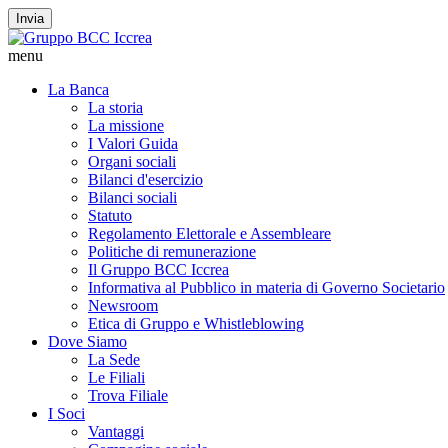
Invia
menu
La Banca
La storia
La missione
I Valori Guida
Organi sociali
Bilanci d'esercizio
Bilanci sociali
Statuto
Regolamento Elettorale e Assembleare
Politiche di remunerazione
Il Gruppo BCC Iccrea
Informativa al Pubblico in materia di Governo Societario
Newsroom
Etica di Gruppo e Whistleblowing
Dove Siamo
La Sede
Le Filiali
Trova Filiale
I Soci
Vantaggi