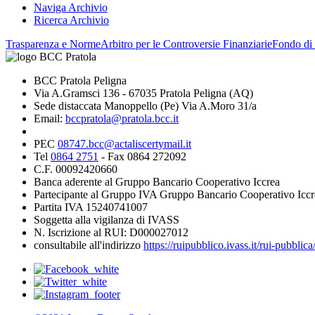
Naviga Archivio
Ricerca Archivio
Trasparenza e Norme
Arbitro per le Controversie Finanziarie
Fondo di 
BCC Pratola Peligna
Via A.Gramsci 136 - 67035 Pratola Peligna (AQ)
Sede distaccata Manoppello (Pe) Via A.Moro 31/a
Email:
bccpratola@pratola.bcc.it
PEC
08747.bcc@actaliscertymail.it
Tel
0864 2751
- Fax 0864 272092
C.F. 00092420660
Banca aderente al Gruppo Bancario Cooperativo Iccrea
Partecipante al Gruppo IVA Gruppo Bancario Cooperativo Iccr
Partita IVA 15240741007
Soggetta alla vigilanza di IVASS
N. Iscrizione al RUI: D000027012
consultabile all'indirizzo
https://ruipubblico.ivass.it/rui-pubbli