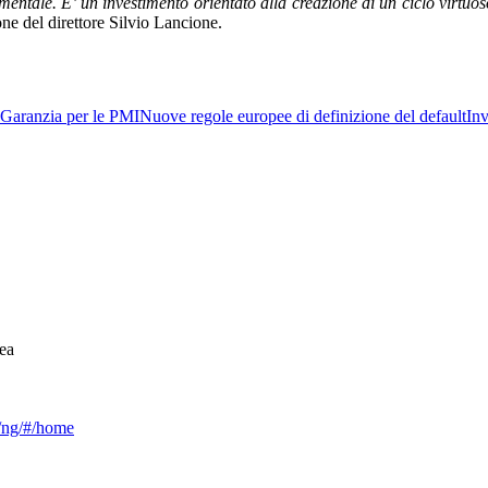
ntale. E’ un investimento orientato alla creazione di un ciclo virtuoso
ne del direttore Silvio Lancione.
Garanzia per le PMI
Nuove regole europee di definizione del default
Inv
ea
ca/ng/#/home