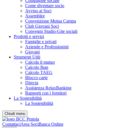
Compagine sociale
Come diventare socio
Avviso ai Soci
Assemblee
Convenzione Mutua Campa
Club Giovani Soci
Convegni Studio-Gite sociali
Prodotti e servizi
Famiglie e privati
Aziende e Professionisti
Giovani
Strumenti Utili
Calcola il mutuo
Calcolo Iban
Calcolo TAEG
Blocco carte
Directa
Assistenza RelaxBanking
Rapporti con i fornitori
La Sostenibilità
La Sostenibilità
Chiudi menu
Contattaci
Area Soci
Banca Online