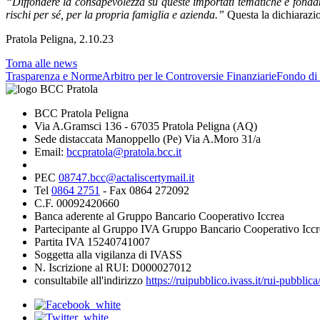
“Diffondere la consapevolezza su queste importati tematiche è fondame
rischi per sé, per la propria famiglia e azienda.”
Questa la dichiarazio
Pratola Peligna, 2.10.23
Torna alle news
Trasparenza e Norme
Arbitro per le Controversie Finanziarie
Fondo di 
BCC Pratola Peligna
Via A.Gramsci 136 - 67035 Pratola Peligna (AQ)
Sede distaccata Manoppello (Pe) Via A.Moro 31/a
Email:
bccpratola@pratola.bcc.it
PEC
08747.bcc@actaliscertymail.it
Tel
0864 2751
- Fax 0864 272092
C.F. 00092420660
Banca aderente al Gruppo Bancario Cooperativo Iccrea
Partecipante al Gruppo IVA Gruppo Bancario Cooperativo Iccr
Partita IVA 15240741007
Soggetta alla vigilanza di IVASS
N. Iscrizione al RUI: D000027012
consultabile all'indirizzo
https://ruipubblico.ivass.it/rui-pubbli