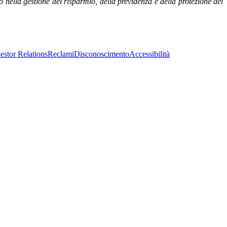
 nella gestione del risparmio, della previdenza e della protezione dei
estor Relations
Reclami
Disconoscimento
Accessibilità