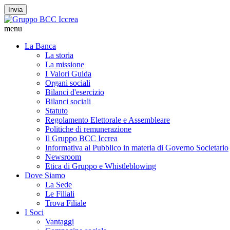
Invia
menu
La Banca
La storia
La missione
I Valori Guida
Organi sociali
Bilanci d'esercizio
Bilanci sociali
Statuto
Regolamento Elettorale e Assembleare
Politiche di remunerazione
Il Gruppo BCC Iccrea
Informativa al Pubblico in materia di Governo Societario
Newsroom
Etica di Gruppo e Whistleblowing
Dove Siamo
La Sede
Le Filiali
Trova Filiale
I Soci
Vantaggi