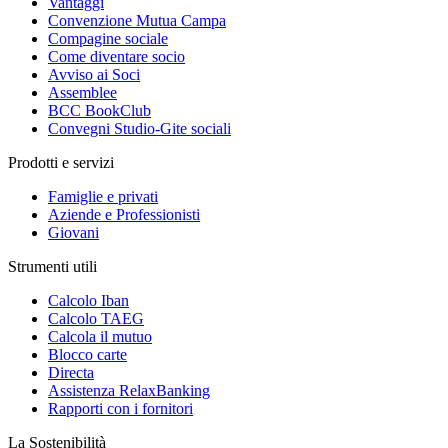
Vantaggi
Convenzione Mutua Campa
Compagine sociale
Come diventare socio
Avviso ai Soci
Assemblee
BCC BookClub
Convegni Studio-Gite sociali
Prodotti e servizi
Famiglie e privati
Aziende e Professionisti
Giovani
Strumenti utili
Calcolo Iban
Calcolo TAEG
Calcola il mutuo
Blocco carte
Directa
Assistenza RelaxBanking
Rapporti con i fornitori
La Sostenibilità