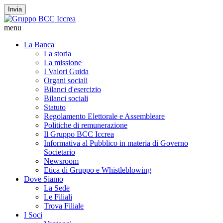
Invia
menu
La Banca
La storia
La missione
I Valori Guida
Organi sociali
Bilanci d'esercizio
Bilanci sociali
Statuto
Regolamento Elettorale e Assembleare
Politiche di remunerazione
Il Gruppo BCC Iccrea
Informativa al Pubblico in materia di Governo
Societario
Newsroom
Etica di Gruppo e Whistleblowing
Dove Siamo
La Sede
Le Filiali
Trova Filiale
I Soci