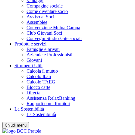
Vantaggi
Compagine sociale
Come diventare socio
Avviso ai Soci
Assemblee
Convenzione Mutua Campa
Club Giovani Soci
Convegni Studio-Gite sociali
Prodotti e servizi
Famiglie e privati
Aziende e Professionisti
Giovani
Strumenti Utili
Calcola il mutuo
Calcolo Iban
Calcolo TAEG
Blocco carte
Directa
Assistenza RelaxBanking
Rapporti con i fornitori
La Sostenibilità
La Sostenibilità
Chiudi menu