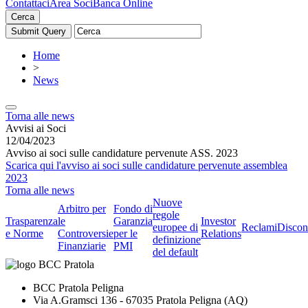
Contattaci
Area Soci
Banca Online
Cerca
Home
>
News
Torna alle news
Avvisi ai Soci
12/04/2023
Avviso ai soci sulle candidature pervenute ASS. 2023
Scarica qui l'avviso ai soci sulle candidature pervenute assemblea
2023
Torna alle news
Nuove
Arbitro per
Fondo di
regole
Trasparenza
le
Garanzia
Investor
europee di
Reclami
Discon
e Norme
Controversie
per le
Relations
definizione
Finanziarie
PMI
del default
BCC Pratola Peligna
Via A.Gramsci 136 - 67035 Pratola Peligna (AQ)