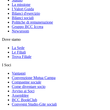
Statuto
La missione
I Valori Guida
Bilanci d'esercizio
Bilanci sociali
Politiche di remunerazione
Gruppo BCC Iccrea
Newsroom
Dove siamo
La Sede
Le Filiali
Trova Filiale
I Soci
Vantaggi
Convenzione Mutua Campa
Compagine sociale
Come diventare socio
Avviso ai Soci
Assemblee
BCC BookClub
Convegni Studio-Gite sociali