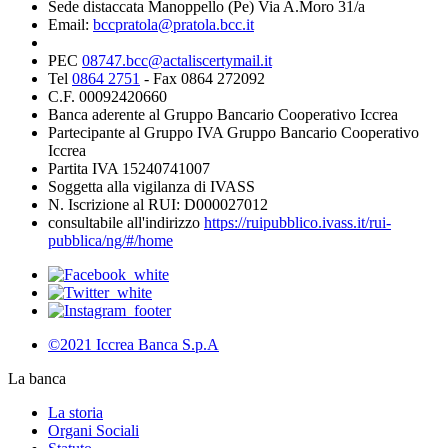
Sede distaccata Manoppello (Pe) Via A.Moro 31/a
Email:
bccpratola@pratola.bcc.it
PEC
08747.bcc@actaliscertymail.it
Tel
0864 2751
- Fax 0864 272092
C.F. 00092420660
Banca aderente al Gruppo Bancario Cooperativo Iccrea
Partecipante al Gruppo IVA Gruppo Bancario Cooperativo
Iccrea
Partita IVA 15240741007
Soggetta alla vigilanza di IVASS
N. Iscrizione al RUI: D000027012
consultabile all'indirizzo
https://ruipubblico.ivass.it/rui-
pubblica/ng/#/home
©2021 Iccrea Banca S.p.A
La banca
La storia
Organi Sociali