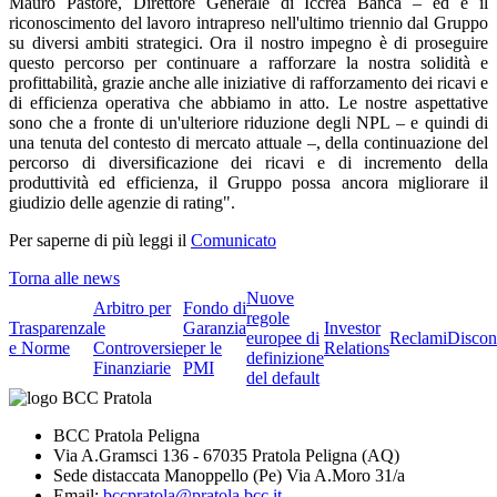
Mauro Pastore, Direttore Generale di Iccrea Banca – ed è il
riconoscimento del lavoro intrapreso nell'ultimo triennio dal Gruppo
su diversi ambiti strategici. Ora il nostro impegno è di proseguire
questo percorso per continuare a rafforzare la nostra solidità e
profittabilità, grazie anche alle iniziative di rafforzamento dei ricavi e
di efficienza operativa che abbiamo in atto. Le nostre aspettative
sono che a fronte di un'ulteriore riduzione degli NPL – e quindi di
una tenuta del contesto di mercato attuale –, della continuazione del
percorso di diversificazione dei ricavi e di incremento della
produttività ed efficienza, il Gruppo possa ancora migliorare il
giudizio delle agenzie di rating".
Per saperne di più leggi il
Comunicato
Torna alle news
Nuove
Arbitro per
Fondo di
regole
Trasparenza
le
Garanzia
Investor
europee di
Reclami
Discon
e Norme
Controversie
per le
Relations
definizione
Finanziarie
PMI
del default
BCC Pratola Peligna
Via A.Gramsci 136 - 67035 Pratola Peligna (AQ)
Sede distaccata Manoppello (Pe) Via A.Moro 31/a
Email:
bccpratola@pratola.bcc.it