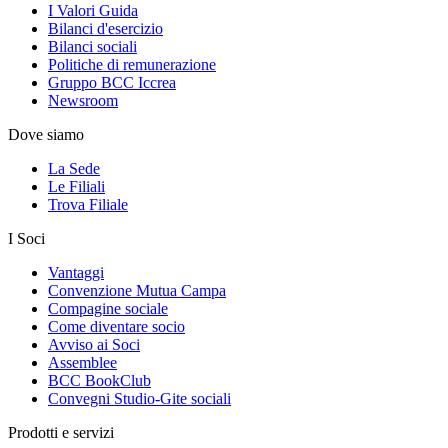
I Valori Guida
Bilanci d'esercizio
Bilanci sociali
Politiche di remunerazione
Gruppo BCC Iccrea
Newsroom
Dove siamo
La Sede
Le Filiali
Trova Filiale
I Soci
Vantaggi
Convenzione Mutua Campa
Compagine sociale
Come diventare socio
Avviso ai Soci
Assemblee
BCC BookClub
Convegni Studio-Gite sociali
Prodotti e servizi