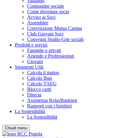
Vantaggi
Compagine sociale
Come diventare socio
Avviso ai Soci
Assemblee
Convenzione Mutua Campa
Club Giovani Soci
Convegni Studio-Gite sociali
Prodotti e servizi
Famiglie e privati
Aziende e Professionisti
Giovani
Strumenti Utili
Calcola il mutuo
Calcolo Iban
Calcolo TAEG
Blocco carte
Directa
Assistenza RelaxBanking
Rapporti con i fornitori
La Sostenibilità
La Sostenibilità
Chiudi menu