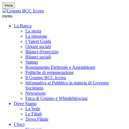
Invia
menu
La Banca
La storia
La missione
I Valori Guida
Organi sociali
Bilanci d'esercizio
Bilanci sociali
Statuto
Regolamento Elettorale e Assembleare
Politiche di remunerazione
Il Gruppo BCC Iccrea
Informativa al Pubblico in materia di Governo
Societario
Newsroom
Etica di Gruppo e Whistleblowing
Dove Siamo
La Sede
Le Filiali
Trova Filiale
I Soci