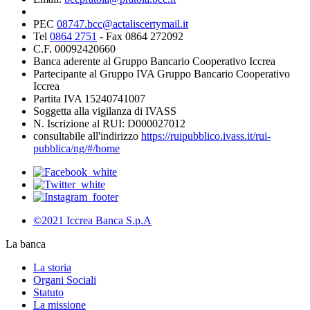
PEC
08747.bcc@actaliscertymail.it
Tel
0864 2751
- Fax 0864 272092
C.F. 00092420660
Banca aderente al Gruppo Bancario Cooperativo Iccrea
Partecipante al Gruppo IVA Gruppo Bancario Cooperativo
Iccrea
Partita IVA 15240741007
Soggetta alla vigilanza di IVASS
N. Iscrizione al RUI: D000027012
consultabile all'indirizzo
https://ruipubblico.ivass.it/rui-
pubblica/ng/#/home
©2021 Iccrea Banca S.p.A
La banca
La storia
Organi Sociali
Statuto
La missione