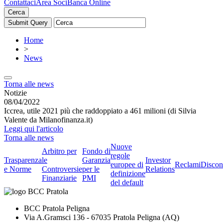
Contattaci
Area Soci
Banca Online
Cerca
Home
>
News
Torna alle news
Notizie
08/04/2022
Iccrea, utile 2021 più che raddoppiato a 461 milioni (di Silvia
Valente da Milanofinanza.it)
Leggi qui l'articolo
Torna alle news
Nuove
Arbitro per
Fondo di
regole
Trasparenza
le
Garanzia
Investor
europee di
Reclami
Discon
e Norme
Controversie
per le
Relations
definizione
Finanziarie
PMI
del default
BCC Pratola Peligna
Via A.Gramsci 136 - 67035 Pratola Peligna (AQ)