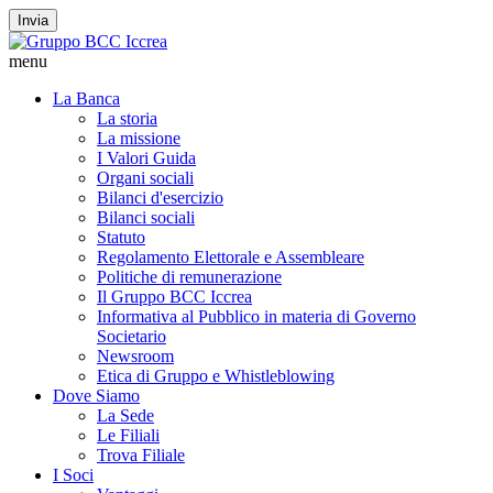
Invia
menu
La Banca
La storia
La missione
I Valori Guida
Organi sociali
Bilanci d'esercizio
Bilanci sociali
Statuto
Regolamento Elettorale e Assembleare
Politiche di remunerazione
Il Gruppo BCC Iccrea
Informativa al Pubblico in materia di Governo
Societario
Newsroom
Etica di Gruppo e Whistleblowing
Dove Siamo
La Sede
Le Filiali
Trova Filiale
I Soci