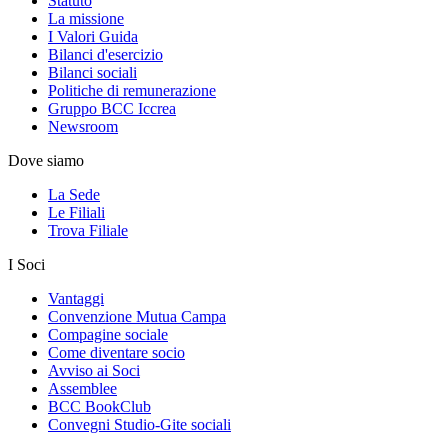
Statuto
La missione
I Valori Guida
Bilanci d'esercizio
Bilanci sociali
Politiche di remunerazione
Gruppo BCC Iccrea
Newsroom
Dove siamo
La Sede
Le Filiali
Trova Filiale
I Soci
Vantaggi
Convenzione Mutua Campa
Compagine sociale
Come diventare socio
Avviso ai Soci
Assemblee
BCC BookClub
Convegni Studio-Gite sociali