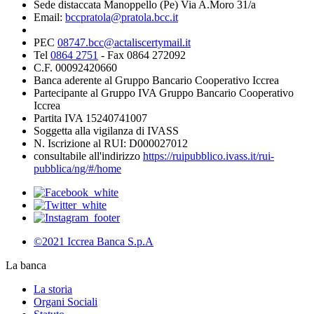
Sede distaccata Manoppello (Pe) Via A.Moro 31/a
Email:
bccpratola@pratola.bcc.it
PEC
08747.bcc@actaliscertymail.it
Tel
0864 2751
- Fax 0864 272092
C.F. 00092420660
Banca aderente al Gruppo Bancario Cooperativo Iccrea
Partecipante al Gruppo IVA Gruppo Bancario Cooperativo
Iccrea
Partita IVA 15240741007
Soggetta alla vigilanza di IVASS
N. Iscrizione al RUI: D000027012
consultabile all'indirizzo
https://ruipubblico.ivass.it/rui-
pubblica/ng/#/home
©2021 Iccrea Banca S.p.A
La banca
La storia
Organi Sociali