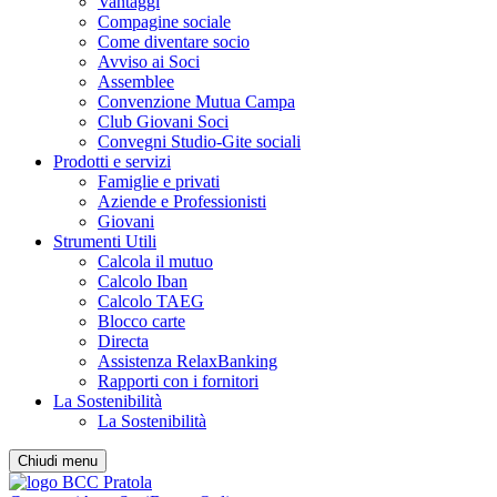
Vantaggi
Compagine sociale
Come diventare socio
Avviso ai Soci
Assemblee
Convenzione Mutua Campa
Club Giovani Soci
Convegni Studio-Gite sociali
Prodotti e servizi
Famiglie e privati
Aziende e Professionisti
Giovani
Strumenti Utili
Calcola il mutuo
Calcolo Iban
Calcolo TAEG
Blocco carte
Directa
Assistenza RelaxBanking
Rapporti con i fornitori
La Sostenibilità
La Sostenibilità
Chiudi menu