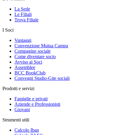
La Sede
Le Filiali
Trova Filiale
I Soci
Vantaggi
Convenzione Mutua Campa
Compagine sociale
Come diventare socio
Avviso ai Soci
Assemblee
BCC BookClub
Convegni Studio-Gite sociali
Prodotti e servizi
Famiglie e privati
Aziende e Professionisti
Giovani
Strumenti utili
Calcolo Iban