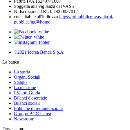
Partita IVA 15240741007
Soggetta alla vigilanza di IVASS
N. Iscrizione al RUI: D000027012
consultabile all'indirizzo
https://ruipubblico.ivass.it/rui-
pubblica/ng/#/home
©2021 Iccrea Banca S.p.A
La banca
La storia
Organi Sociali
Statuto
La missione
I Valori Guida
Bilanci d'esercizio
Bilanci sociali
Politiche di remunerazione
Gruppo BCC Iccrea
Newsroom
Dove siamo