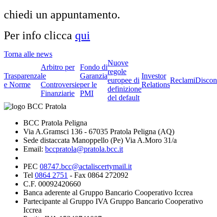
chiedi un appuntamento.
Per info clicca
qui
Torna alle news
Nuove
Arbitro per
Fondo di
regole
Trasparenza
le
Garanzia
Investor
europee di
Reclami
Discon
e Norme
Controversie
per le
Relations
definizione
Finanziarie
PMI
del default
BCC Pratola Peligna
Via A.Gramsci 136 - 67035 Pratola Peligna (AQ)
Sede distaccata Manoppello (Pe) Via A.Moro 31/a
Email:
bccpratola@pratola.bcc.it
PEC
08747.bcc@actaliscertymail.it
Tel
0864 2751
- Fax 0864 272092
C.F. 00092420660
Banca aderente al Gruppo Bancario Cooperativo Iccrea
Partecipante al Gruppo IVA Gruppo Bancario Cooperativo
Iccrea