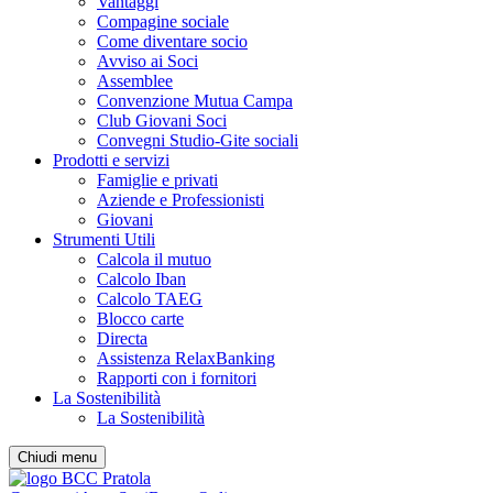
Vantaggi
Compagine sociale
Come diventare socio
Avviso ai Soci
Assemblee
Convenzione Mutua Campa
Club Giovani Soci
Convegni Studio-Gite sociali
Prodotti e servizi
Famiglie e privati
Aziende e Professionisti
Giovani
Strumenti Utili
Calcola il mutuo
Calcolo Iban
Calcolo TAEG
Blocco carte
Directa
Assistenza RelaxBanking
Rapporti con i fornitori
La Sostenibilità
La Sostenibilità
Chiudi menu