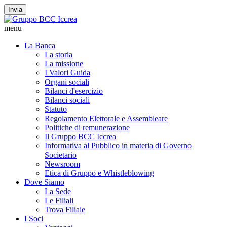
Invia
menu
La Banca
La storia
La missione
I Valori Guida
Organi sociali
Bilanci d'esercizio
Bilanci sociali
Statuto
Regolamento Elettorale e Assembleare
Politiche di remunerazione
Il Gruppo BCC Iccrea
Informativa al Pubblico in materia di Governo
Societario
Newsroom
Etica di Gruppo e Whistleblowing
Dove Siamo
La Sede
Le Filiali
Trova Filiale
I Soci