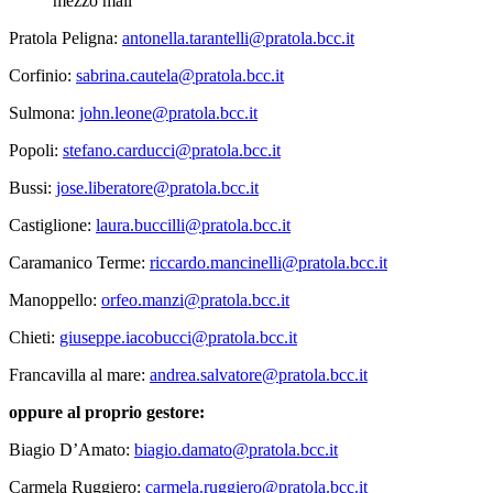
mezzo mail
Pratola Peligna:
antonella.tarantelli@pratola.bcc.it
Corfinio:
sabrina.cautela@pratola.bcc.it
Sulmona:
john.leone@pratola.bcc.it
Popoli:
stefano.carducci@pratola.bcc.it
Bussi:
jose.liberatore@pratola.bcc.it
Castiglione:
laura.buccilli@pratola.bcc.it
Caramanico Terme:
riccardo.mancinelli@pratola.bcc.it
Manoppello:
orfeo.manzi@pratola.bcc.it
Chieti:
giuseppe.iacobucci@pratola.bcc.it
Francavilla al mare:
andrea.salvatore@pratola.bcc.it
oppure al proprio gestore:
Biagio D’Amato:
biagio.damato@pratola.bcc.it
Carmela Ruggiero:
carmela.ruggiero@pratola.bcc.it