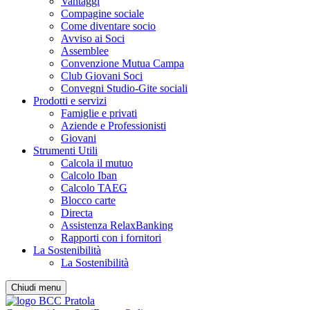
Vantaggi
Compagine sociale
Come diventare socio
Avviso ai Soci
Assemblee
Convenzione Mutua Campa
Club Giovani Soci
Convegni Studio-Gite sociali
Prodotti e servizi
Famiglie e privati
Aziende e Professionisti
Giovani
Strumenti Utili
Calcola il mutuo
Calcolo Iban
Calcolo TAEG
Blocco carte
Directa
Assistenza RelaxBanking
Rapporti con i fornitori
La Sostenibilità
La Sostenibilità
Chiudi menu