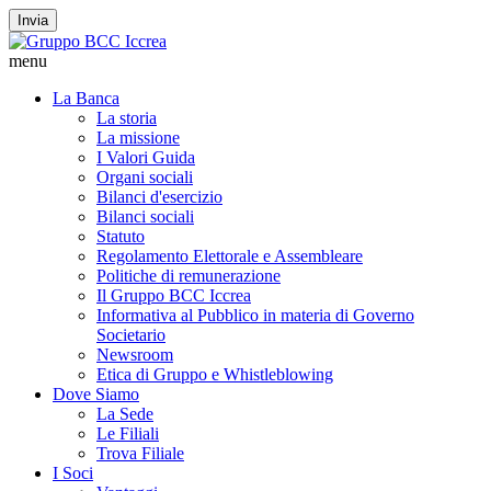
Invia
menu
La Banca
La storia
La missione
I Valori Guida
Organi sociali
Bilanci d'esercizio
Bilanci sociali
Statuto
Regolamento Elettorale e Assembleare
Politiche di remunerazione
Il Gruppo BCC Iccrea
Informativa al Pubblico in materia di Governo
Societario
Newsroom
Etica di Gruppo e Whistleblowing
Dove Siamo
La Sede
Le Filiali
Trova Filiale
I Soci