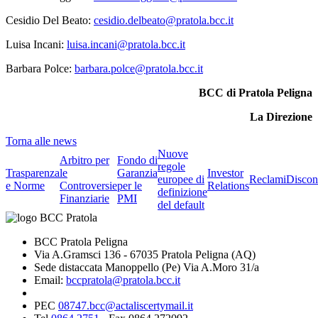
Cesidio Del Beato:
cesidio.delbeato@pratola.bcc.it
Luisa Incani:
luisa.incani@pratola.bcc.it
Barbara Polce:
barbara.polce@pratola.bcc.it
BCC di Pratola Peligna
La Direzione
Torna alle news
Nuove
Arbitro per
Fondo di
regole
Trasparenza
le
Garanzia
Investor
europee di
Reclami
Discon
e Norme
Controversie
per le
Relations
definizione
Finanziarie
PMI
del default
BCC Pratola Peligna
Via A.Gramsci 136 - 67035 Pratola Peligna (AQ)
Sede distaccata Manoppello (Pe) Via A.Moro 31/a
Email:
bccpratola@pratola.bcc.it
PEC
08747.bcc@actaliscertymail.it