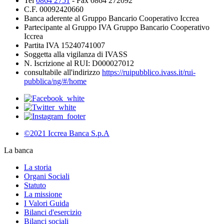
Tel
0864 2751
- Fax 0864 272092
C.F. 00092420660
Banca aderente al Gruppo Bancario Cooperativo Iccrea
Partecipante al Gruppo IVA Gruppo Bancario Cooperativo
Iccrea
Partita IVA 15240741007
Soggetta alla vigilanza di IVASS
N. Iscrizione al RUI: D000027012
consultabile all'indirizzo
https://ruipubblico.ivass.it/rui-
pubblica/ng/#/home
©2021 Iccrea Banca S.p.A
La banca
La storia
Organi Sociali
Statuto
La missione
I Valori Guida
Bilanci d'esercizio
Bilanci sociali