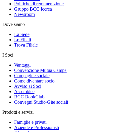
Politiche di remunerazione
Gruppo BCC Iccrea
Newsroom
Dove siamo
La Sede
Le Filiali
Trova Filiale
I Soci
Vantaggi
Convenzione Mutua Campa
Compagine sociale
Come diventare socio
Avviso ai Soci
Assemblee
BCC BookClub
Convegni Studio-Gite sociali
Prodotti e servizi
Famiglie e privati
Aziende e Professionisti