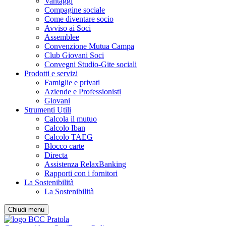
Vantaggi
Compagine sociale
Come diventare socio
Avviso ai Soci
Assemblee
Convenzione Mutua Campa
Club Giovani Soci
Convegni Studio-Gite sociali
Prodotti e servizi
Famiglie e privati
Aziende e Professionisti
Giovani
Strumenti Utili
Calcola il mutuo
Calcolo Iban
Calcolo TAEG
Blocco carte
Directa
Assistenza RelaxBanking
Rapporti con i fornitori
La Sostenibilità
La Sostenibilità
Chiudi menu