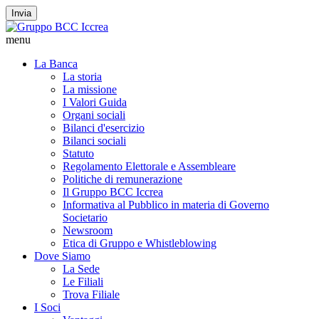
Invia
menu
La Banca
La storia
La missione
I Valori Guida
Organi sociali
Bilanci d'esercizio
Bilanci sociali
Statuto
Regolamento Elettorale e Assembleare
Politiche di remunerazione
Il Gruppo BCC Iccrea
Informativa al Pubblico in materia di Governo
Societario
Newsroom
Etica di Gruppo e Whistleblowing
Dove Siamo
La Sede
Le Filiali
Trova Filiale
I Soci