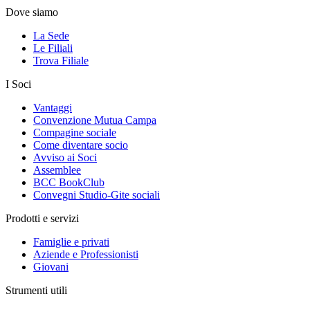
Dove siamo
La Sede
Le Filiali
Trova Filiale
I Soci
Vantaggi
Convenzione Mutua Campa
Compagine sociale
Come diventare socio
Avviso ai Soci
Assemblee
BCC BookClub
Convegni Studio-Gite sociali
Prodotti e servizi
Famiglie e privati
Aziende e Professionisti
Giovani
Strumenti utili