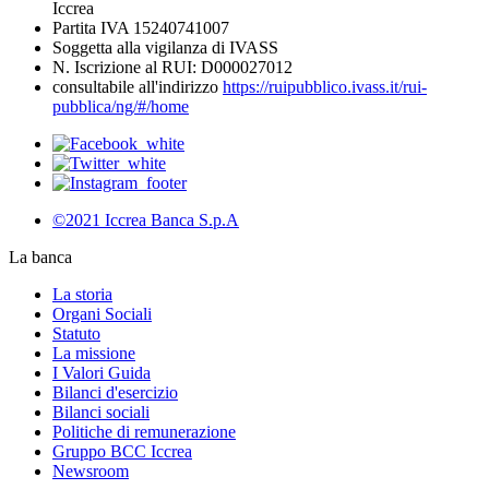
Iccrea
Partita IVA 15240741007
Soggetta alla vigilanza di IVASS
N. Iscrizione al RUI: D000027012
consultabile all'indirizzo
https://ruipubblico.ivass.it/rui-
pubblica/ng/#/home
©2021 Iccrea Banca S.p.A
La banca
La storia
Organi Sociali
Statuto
La missione
I Valori Guida
Bilanci d'esercizio
Bilanci sociali
Politiche di remunerazione
Gruppo BCC Iccrea
Newsroom