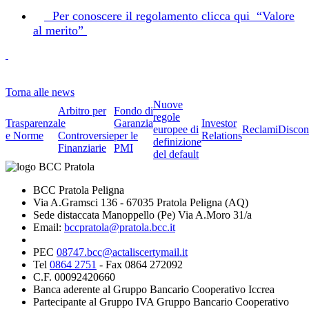
Per conoscere il regolamento clicca qui “Valore
al merito”
Torna alle news
Nuove
Arbitro per
Fondo di
regole
Trasparenza
le
Garanzia
Investor
europee di
Reclami
Discon
e Norme
Controversie
per le
Relations
definizione
Finanziarie
PMI
del default
BCC Pratola Peligna
Via A.Gramsci 136 - 67035 Pratola Peligna (AQ)
Sede distaccata Manoppello (Pe) Via A.Moro 31/a
Email:
bccpratola@pratola.bcc.it
PEC
08747.bcc@actaliscertymail.it
Tel
0864 2751
- Fax 0864 272092
C.F. 00092420660
Banca aderente al Gruppo Bancario Cooperativo Iccrea
Partecipante al Gruppo IVA Gruppo Bancario Cooperativo