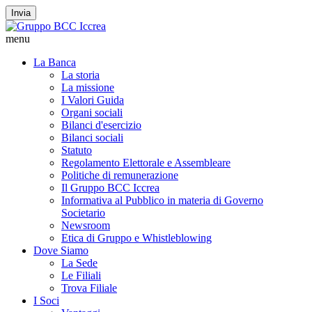
Invia
menu
La Banca
La storia
La missione
I Valori Guida
Organi sociali
Bilanci d'esercizio
Bilanci sociali
Statuto
Regolamento Elettorale e Assembleare
Politiche di remunerazione
Il Gruppo BCC Iccrea
Informativa al Pubblico in materia di Governo
Societario
Newsroom
Etica di Gruppo e Whistleblowing
Dove Siamo
La Sede
Le Filiali
Trova Filiale
I Soci