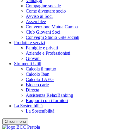
Vantaggi
Compagine sociale
Come diventare socio
Avviso ai Soci
Assemblee
Convenzione Mutua Campa
Club Giovani Soci
Convegni Studio-Gite sociali
Prodotti e servizi
Famiglie e privati
Aziende e Professionisti
Giovani
Strumenti Utili
Calcola il mutuo
Calcolo Iban
Calcolo TAEG
Blocco carte
Directa
Assistenza RelaxBanking
Rapporti con i fornitori
La Sostenibilità
La Sostenibilità
Chiudi menu