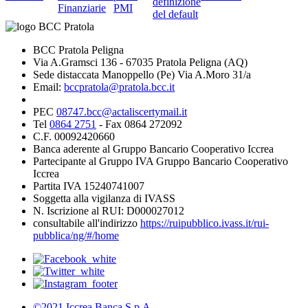
definizione
Finanziarie
PMI
del default
BCC Pratola Peligna
Via A.Gramsci 136 - 67035 Pratola Peligna (AQ)
Sede distaccata Manoppello (Pe) Via A.Moro 31/a
Email:
bccpratola@pratola.bcc.it
PEC
08747.bcc@actaliscertymail.it
Tel
0864 2751
- Fax 0864 272092
C.F. 00092420660
Banca aderente al Gruppo Bancario Cooperativo Iccrea
Partecipante al Gruppo IVA Gruppo Bancario Cooperativo
Iccrea
Partita IVA 15240741007
Soggetta alla vigilanza di IVASS
N. Iscrizione al RUI: D000027012
consultabile all'indirizzo
https://ruipubblico.ivass.it/rui-
pubblica/ng/#/home
©2021 Iccrea Banca S.p.A