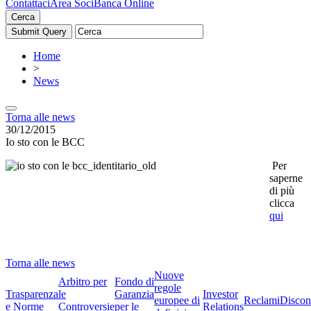
Contattaci
Area Soci
Banca Online
Cerca
Home
>
News
Torna alle news
30/12/2015
Io sto con le BCC
Per
saperne
di più
clicca
qui
Torna alle news
Nuove
Arbitro per
Fondo di
regole
Trasparenza
le
Garanzia
Investor
europee di
Reclami
Discon
e Norme
Controversie
per le
Relations