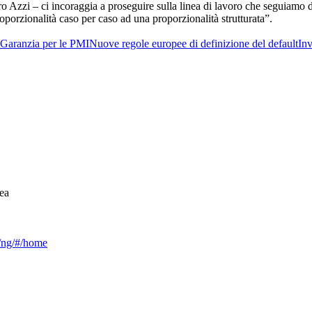
o Azzi – ci incoraggia a proseguire sulla linea di lavoro che seguiamo d
oporzionalità caso per caso ad una proporzionalità strutturata”.
Garanzia per le PMI
Nuove regole europee di definizione del default
Inv
ea
ca/ng/#/home