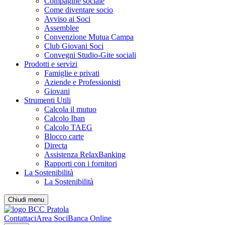
Compagine sociale
Come diventare socio
Avviso ai Soci
Assemblee
Convenzione Mutua Campa
Club Giovani Soci
Convegni Studio-Gite sociali
Prodotti e servizi
Famiglie e privati
Aziende e Professionisti
Giovani
Strumenti Utili
Calcola il mutuo
Calcolo Iban
Calcolo TAEG
Blocco carte
Directa
Assistenza RelaxBanking
Rapporti con i fornitori
La Sostenibilità
La Sostenibilità
Chiudi menu
Contattaci
Area Soci
Banca Online