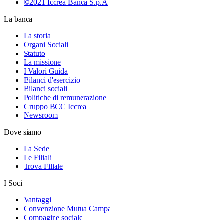
©2021 Iccrea Banca S.p.A
La banca
La storia
Organi Sociali
Statuto
La missione
I Valori Guida
Bilanci d'esercizio
Bilanci sociali
Politiche di remunerazione
Gruppo BCC Iccrea
Newsroom
Dove siamo
La Sede
Le Filiali
Trova Filiale
I Soci
Vantaggi
Convenzione Mutua Campa
Compagine sociale