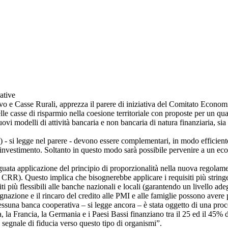
ative
vo e Casse Rurali, apprezza il parere di iniziativa del Comitato Econo
lle casse di risparmio nella coesione territoriale con proposte per un qu
uovi modelli di attività bancaria e non bancaria di natura finanziaria, sia
) - si legge nel parere - devono essere complementari, in modo efficiente, 
e d’investimento. Soltanto in questo modo sarà possibile pervenire a un ec
guata applicazione del principio di proporzionalità nella nuova regolamen
RR). Questo implica che bisognerebbe applicare i requisiti più stringenti
 più flessibili alle banche nazionali e locali (garantendo un livello ad
agnazione e il rincaro del credito alle PMI e alle famiglie possono avere
 “nessuna banca cooperativa – si legge ancora – è stata oggetto di una p
a, la Francia, la Germania e i Paesi Bassi finanziano tra il 25 ed il 45% 
e segnale di fiducia verso questo tipo di organismi”.