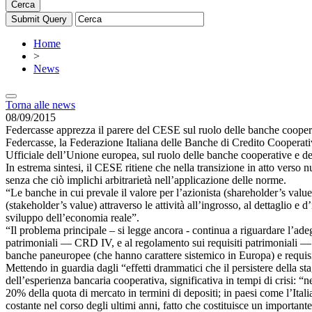
Cerca
Home
>
News
Torna alle news
08/09/2015
Federcasse apprezza il parere del CESE sul ruolo delle banche cooper
Federcasse, la Federazione Italiana delle Banche di Credito Cooperati
Ufficiale dell’Unione europea, sul ruolo delle banche cooperative e de
In estrema sintesi, il CESE ritiene che nella transizione in atto verso n
senza che ciò implichi arbitrarietà nell’applicazione delle norme.
“Le banche in cui prevale il valore per l’azionista (shareholder’s value
(stakeholder’s value) attraverso le attività all’ingrosso, al dettaglio 
sviluppo dell’economia reale”.
“Il problema principale – si legge ancora - continua a riguardare l’ade
patrimoniali — CRD IV, e al regolamento sui requisiti patrimoniali — C
banche paneuropee (che hanno carattere sistemico in Europa) e requisiti
Mettendo in guardia dagli “effetti drammatici che il persistere della st
dell’esperienza bancaria cooperativa, significativa in tempi di crisi:
20% della quota di mercato in termini di depositi; in paesi come l’Itali
costante nel corso degli ultimi anni, fatto che costituisce un important