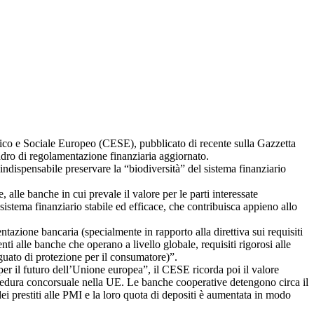
mico e Sociale Europeo (CESE), pubblicato di recente sulla Gazzetta
adro di regolamentazione finanziaria aggiornato.
 indispensabile preservare la “biodiversità” del sistema finanziario
alle banche in cui prevale il valore per le parti interessate
osistema finanziario stabile ed efficace, che contribuisca appieno allo
tazione bancaria (specialmente in rapporto alla direttiva sui requisiti
 alle banche che operano a livello globale, requisiti rigorosi alle
eguato di protezione per il consumatore)”.
 per il futuro dell’Unione europea”, il CESE ricorda poi il valore
rocedura concorsuale nella UE. Le banche cooperative detengono circa il
dei prestiti alle PMI e la loro quota di depositi è aumentata in modo