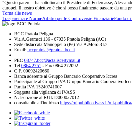
“Questo parere – ha sottolineato il Presidente di Federcasse, Alessandr
europei. Il nostro obiettivo è che si possa finalmente passare da una pr
Torna alle news
Trasparenza e Norme
Arbitro per le Controversie Finanziarie
Fondo di 
BCC Pratola Peligna
Via A.Gramsci 136 - 67035 Pratola Peligna (AQ)
Sede distaccata Manoppello (Pe) Via A.Moro 31/a
Email:
bccpratola@pratola.bcc.it
PEC
08747.bcc@actaliscertymail.it
Tel
0864 2751
- Fax 0864 272092
C.F. 00092420660
Banca aderente al Gruppo Bancario Cooperativo Iccrea
Partecipante al Gruppo IVA Gruppo Bancario Cooperativo Iccr
Partita IVA 15240741007
Soggetta alla vigilanza di IVASS
N. Iscrizione al RUI: D000027012
consultabile all'indirizzo
https://ruipubblico.ivass.it/rui-pubbli