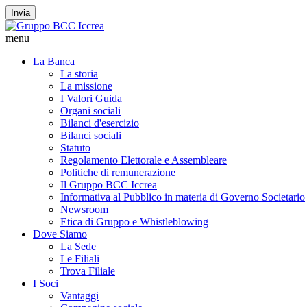
Invia
menu
La Banca
La storia
La missione
I Valori Guida
Organi sociali
Bilanci d'esercizio
Bilanci sociali
Statuto
Regolamento Elettorale e Assembleare
Politiche di remunerazione
Il Gruppo BCC Iccrea
Informativa al Pubblico in materia di Governo Societario
Newsroom
Etica di Gruppo e Whistleblowing
Dove Siamo
La Sede
Le Filiali
Trova Filiale
I Soci
Vantaggi