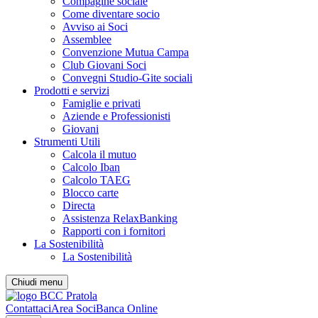
Compagine sociale
Come diventare socio
Avviso ai Soci
Assemblee
Convenzione Mutua Campa
Club Giovani Soci
Convegni Studio-Gite sociali
Prodotti e servizi
Famiglie e privati
Aziende e Professionisti
Giovani
Strumenti Utili
Calcola il mutuo
Calcolo Iban
Calcolo TAEG
Blocco carte
Directa
Assistenza RelaxBanking
Rapporti con i fornitori
La Sostenibilità
La Sostenibilità
Chiudi menu
Contattaci
Area Soci
Banca Online