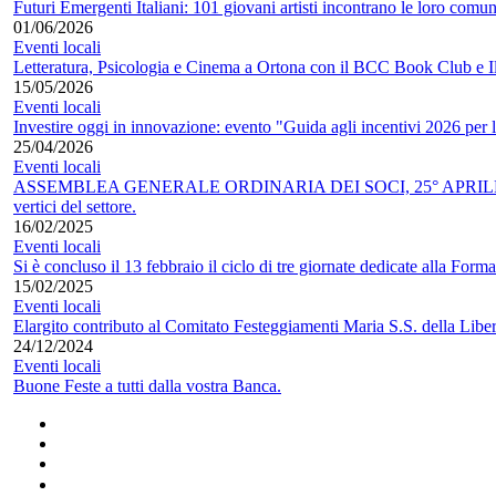
Futuri Emergenti Italiani: 101 giovani artisti incontrano le loro comun
01/06/2026
Eventi locali
Letteratura, Psicologia e Cinema a Ortona con il BCC Book Club e Il
15/05/2026
Eventi locali
Investire oggi in innovazione: evento "Guida agli incentivi 2026 per 
25/04/2026
Eventi locali
ASSEMBLEA GENERALE ORDINARIA DEI SOCI, 25° APRILE 2026, 107° 
vertici del settore.
16/02/2025
Eventi locali
Si è concluso il 13 febbraio il ciclo di tre giornate dedicate alla Form
15/02/2025
Eventi locali
Elargito contributo al Comitato Festeggiamenti Maria S.S. della Libe
24/12/2024
Eventi locali
Buone Feste a tutti dalla vostra Banca.