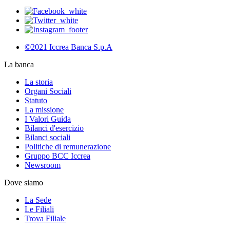
©2021 Iccrea Banca S.p.A
La banca
La storia
Organi Sociali
Statuto
La missione
I Valori Guida
Bilanci d'esercizio
Bilanci sociali
Politiche di remunerazione
Gruppo BCC Iccrea
Newsroom
Dove siamo
La Sede
Le Filiali
Trova Filiale