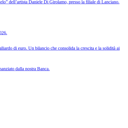
ielo” dell’artista Daniele Di Girolamo, presso la filiale di Lanciano.
026.
uro. Un bilancio che consolida la crescita e la solidità ai
inanziato dalla nostra Banca.