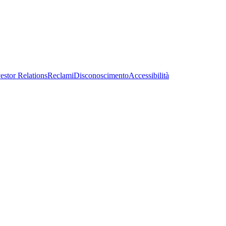
estor Relations
Reclami
Disconoscimento
Accessibilità