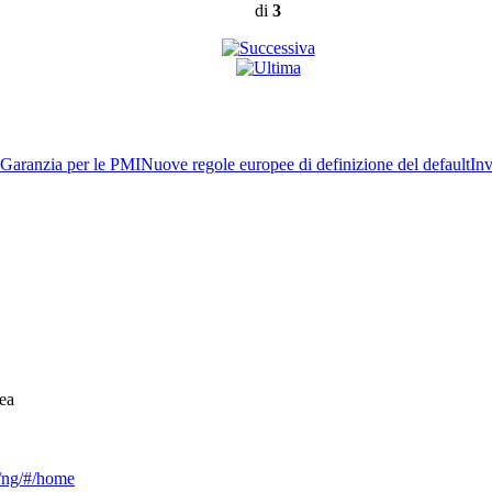
di
3
Garanzia per le PMI
Nuove regole europee di definizione del default
Inv
ea
ca/ng/#/home