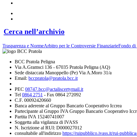
Cerca nell’archivio
Trasparenza e Norme
Arbitro per le Controversie Finanziarie
Fondo di 
BCC Pratola Peligna
Via A.Gramsci 136 - 67035 Pratola Peligna (AQ)
Sede distaccata Manoppello (Pe) Via A.Moro 31/a
Email:
bccpratola@pratola.bcc.it
PEC
08747.bcc@actaliscertymail.it
Tel
0864 2751
- Fax 0864 272092
C.F. 00092420660
Banca aderente al Gruppo Bancario Cooperativo Iccrea
Partecipante al Gruppo IVA Gruppo Bancario Cooperativo Iccr
Partita IVA 15240741007
Soggetta alla vigilanza di IVASS
N. Iscrizione al RUI: D000027012
consultabile all'indirizzo
https://ruipubblico.ivass.it/rui-pubbli