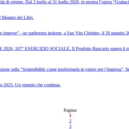
ità di origine. Dal 2 luglio al 31 luglio 2026, in mostra l’opera “Grattac
 Maggio dei Libri.
le imprese" - ne parleremo insieme, a San Vito Chietino, il 26 maggio 2
ESERCIZIO SOCIALE. Il Prodotto Bancario supera il miliardo di e
azione sulla “Sostenibilità: come trasformarla in valore per l’impresa”, f
ra 2025. Un viaggio che continua.
Pagina:
1
2
3