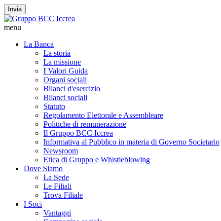
Invia
menu
La Banca
La storia
La missione
I Valori Guida
Organi sociali
Bilanci d'esercizio
Bilanci sociali
Statuto
Regolamento Elettorale e Assembleare
Politiche di remunerazione
Il Gruppo BCC Iccrea
Informativa al Pubblico in materia di Governo Societario
Newsroom
Etica di Gruppo e Whistleblowing
Dove Siamo
La Sede
Le Filiali
Trova Filiale
I Soci
Vantaggi