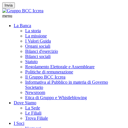
Invia
menu
La Banca
La storia
La missione
I Valori Guida
Organi sociali
Bilanci d'esercizio
Bilanci sociali
Statuto
Regolamento Elettorale e Assembleare
Politiche di remunerazione
Il Gruppo BCC Iccrea
Informativa al Pubblico in materia di Governo
Societario
Newsroom
Etica di Gruppo e Whistleblowing
Dove Siamo
La Sede
Le Filiali
Trova Filiale
I Soci