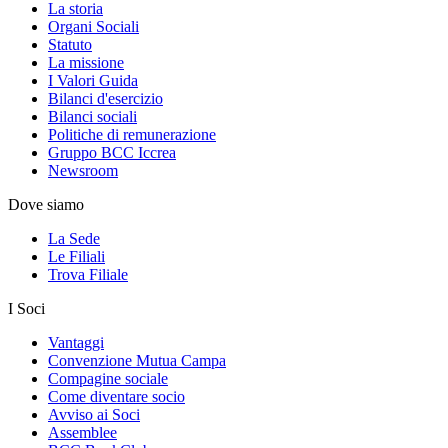
La storia
Organi Sociali
Statuto
La missione
I Valori Guida
Bilanci d'esercizio
Bilanci sociali
Politiche di remunerazione
Gruppo BCC Iccrea
Newsroom
Dove siamo
La Sede
Le Filiali
Trova Filiale
I Soci
Vantaggi
Convenzione Mutua Campa
Compagine sociale
Come diventare socio
Avviso ai Soci
Assemblee