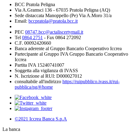
BCC Pratola Peligna
Via A.Gramsci 136 - 67035 Pratola Peligna (AQ)
Sede distaccata Manoppello (Pe) Via A.Moro 31/a
Email:
bccpratola@pratola.bcc.it
PEC
08747.bcc@actaliscertymail.it
Tel
0864 2751
- Fax 0864 272092
C.F. 00092420660
Banca aderente al Gruppo Bancario Cooperativo Iccrea
Partecipante al Gruppo IVA Gruppo Bancario Cooperativo
Iccrea
Partita IVA 15240741007
Soggetta alla vigilanza di IVASS
N. Iscrizione al RUI: D000027012
consultabile all'indirizzo
https://ruipubblico.ivass.it/rui-
pubblica/ng/#/home
©2021 Iccrea Banca S.p.A
La banca