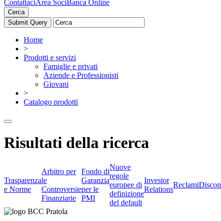
Contattaci
Area Soci
Banca Online
Cerca
Home
>
Prodotti e servizi
Famiglie e privati
Aziende e Professionisti
Giovani
>
Catalogo prodotti
Risultati della ricerca
Nuove
Arbitro per
Fondo di
regole
Trasparenza
le
Garanzia
Investor
europee di
Reclami
Discon
e Norme
Controversie
per le
Relations
definizione
Finanziarie
PMI
del default