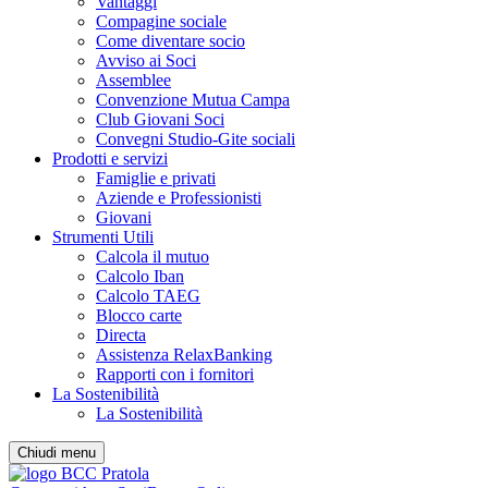
Vantaggi
Compagine sociale
Come diventare socio
Avviso ai Soci
Assemblee
Convenzione Mutua Campa
Club Giovani Soci
Convegni Studio-Gite sociali
Prodotti e servizi
Famiglie e privati
Aziende e Professionisti
Giovani
Strumenti Utili
Calcola il mutuo
Calcolo Iban
Calcolo TAEG
Blocco carte
Directa
Assistenza RelaxBanking
Rapporti con i fornitori
La Sostenibilità
La Sostenibilità
Chiudi menu