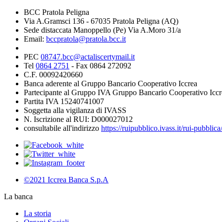
BCC Pratola Peligna
Via A.Gramsci 136 - 67035 Pratola Peligna (AQ)
Sede distaccata Manoppello (Pe) Via A.Moro 31/a
Email:
bccpratola@pratola.bcc.it
PEC
08747.bcc@actaliscertymail.it
Tel
0864 2751
- Fax 0864 272092
C.F. 00092420660
Banca aderente al Gruppo Bancario Cooperativo Iccrea
Partecipante al Gruppo IVA Gruppo Bancario Cooperativo Iccr
Partita IVA 15240741007
Soggetta alla vigilanza di IVASS
N. Iscrizione al RUI: D000027012
consultabile all'indirizzo
https://ruipubblico.ivass.it/rui-pubbli
©2021 Iccrea Banca S.p.A
La banca
La storia