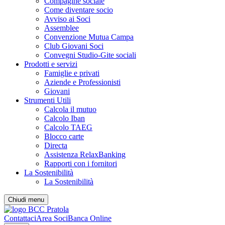
Compagine sociale
Come diventare socio
Avviso ai Soci
Assemblee
Convenzione Mutua Campa
Club Giovani Soci
Convegni Studio-Gite sociali
Prodotti e servizi
Famiglie e privati
Aziende e Professionisti
Giovani
Strumenti Utili
Calcola il mutuo
Calcolo Iban
Calcolo TAEG
Blocco carte
Directa
Assistenza RelaxBanking
Rapporti con i fornitori
La Sostenibilità
La Sostenibilità
Chiudi menu
Contattaci
Area Soci
Banca Online