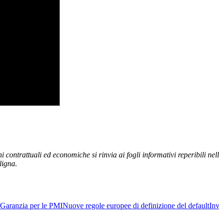
 contrattuali ed economiche si rinvia ai fogli informativi reperibili nel
ligna.
Garanzia per le PMI
Nuove regole europee di definizione del default
Inv