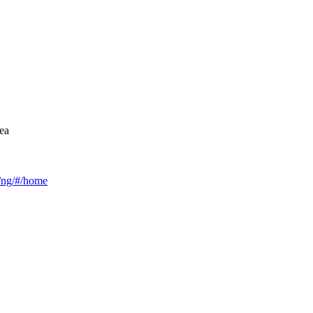
ea
ca/ng/#/home