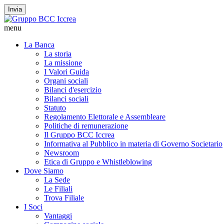
Invia
menu
La Banca
La storia
La missione
I Valori Guida
Organi sociali
Bilanci d'esercizio
Bilanci sociali
Statuto
Regolamento Elettorale e Assembleare
Politiche di remunerazione
Il Gruppo BCC Iccrea
Informativa al Pubblico in materia di Governo Societario
Newsroom
Etica di Gruppo e Whistleblowing
Dove Siamo
La Sede
Le Filiali
Trova Filiale
I Soci
Vantaggi