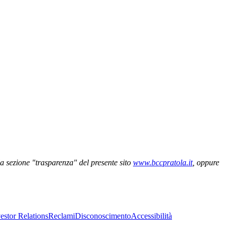
la sezione "trasparenza" del presente sito
www.bccpratola.it
, oppure
estor Relations
Reclami
Disconoscimento
Accessibilità