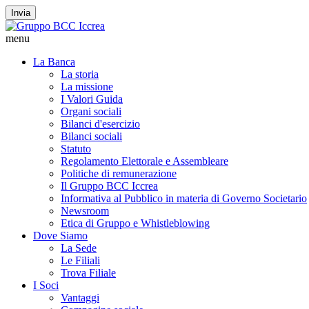
Invia
menu
La Banca
La storia
La missione
I Valori Guida
Organi sociali
Bilanci d'esercizio
Bilanci sociali
Statuto
Regolamento Elettorale e Assembleare
Politiche di remunerazione
Il Gruppo BCC Iccrea
Informativa al Pubblico in materia di Governo Societario
Newsroom
Etica di Gruppo e Whistleblowing
Dove Siamo
La Sede
Le Filiali
Trova Filiale
I Soci
Vantaggi