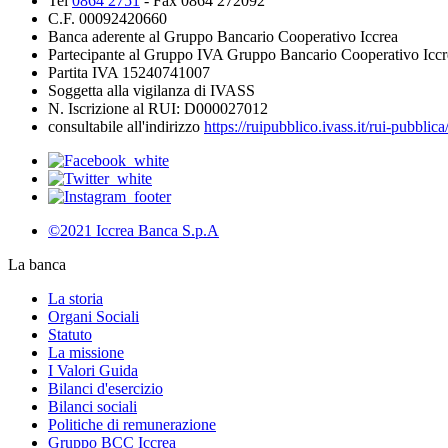
Tel
0864 2751
- Fax 0864 272092
C.F. 00092420660
Banca aderente al Gruppo Bancario Cooperativo Iccrea
Partecipante al Gruppo IVA Gruppo Bancario Cooperativo Iccr
Partita IVA 15240741007
Soggetta alla vigilanza di IVASS
N. Iscrizione al RUI: D000027012
consultabile all'indirizzo
https://ruipubblico.ivass.it/rui-pubbli
©2021 Iccrea Banca S.p.A
La banca
La storia
Organi Sociali
Statuto
La missione
I Valori Guida
Bilanci d'esercizio
Bilanci sociali
Politiche di remunerazione
Gruppo BCC Iccrea