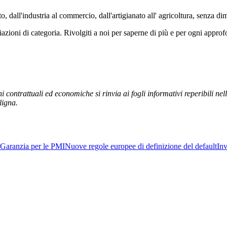
 dall'industria al commercio, dall'artigianato all' agricoltura, senza dime
azioni di categoria. Rivolgiti a noi per saperne di più e per ogni appro
 contrattuali ed economiche si rinvia ai fogli informativi reperibili nel
ligna.
Garanzia per le PMI
Nuove regole europee di definizione del default
Inv