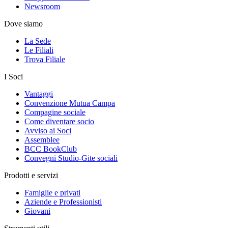
Newsroom
Dove siamo
La Sede
Le Filiali
Trova Filiale
I Soci
Vantaggi
Convenzione Mutua Campa
Compagine sociale
Come diventare socio
Avviso ai Soci
Assemblee
BCC BookClub
Convegni Studio-Gite sociali
Prodotti e servizi
Famiglie e privati
Aziende e Professionisti
Giovani