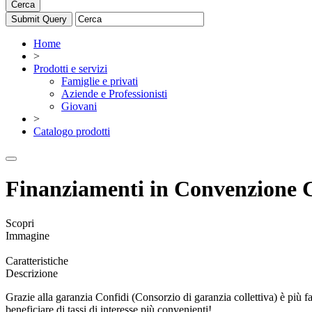
Cerca
Home
>
Prodotti e servizi
Famiglie e privati
Aziende e Professionisti
Giovani
>
Catalogo prodotti
Finanziamenti in Convenzione 
Scopri
Immagine
Caratteristiche
Descrizione
Grazie alla garanzia Confidi (Consorzio di garanzia collettiva) è più f
beneficiare di tassi di interesse più convenienti!