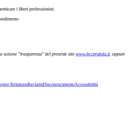
nticare i liberi professionisti.
fondimento.
la sezione "trasparenza" del presente sito
www.bccpratola.it
, oppure
estor Relations
Reclami
Disconoscimento
Accessibilità