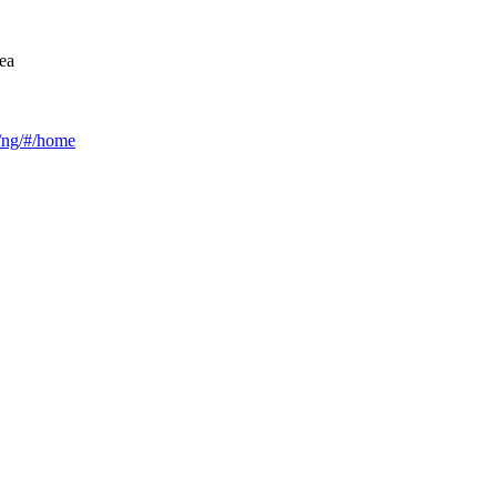
ea
ca/ng/#/home