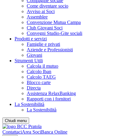
Compagine sociale
Come diventare socio
Avviso ai Soci
Assemblee
Convenzione Mutua Campa
Club Giovani Soci
Convegni Studio-Gite sociali
Prodotti e servizi
Famiglie e privati
Aziende e Professionisti
Giovani
Strumenti Utili
Calcola il mutuo
Calcolo Iban
Calcolo TAEG
Blocco carte
Directa
Assistenza RelaxBanking
Rapporti con i fornitori
La Sostenibilità
La Sostenibilità
Chiudi menu
Contattaci
Area Soci
Banca Online