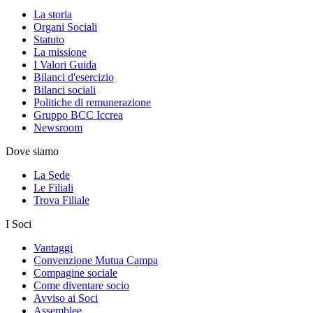
La storia
Organi Sociali
Statuto
La missione
I Valori Guida
Bilanci d'esercizio
Bilanci sociali
Politiche di remunerazione
Gruppo BCC Iccrea
Newsroom
Dove siamo
La Sede
Le Filiali
Trova Filiale
I Soci
Vantaggi
Convenzione Mutua Campa
Compagine sociale
Come diventare socio
Avviso ai Soci
Assemblee