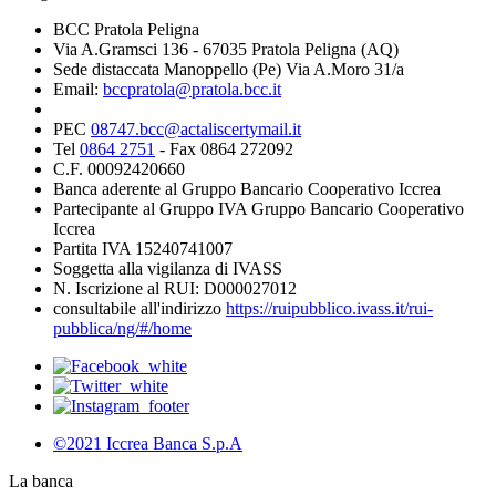
BCC Pratola Peligna
Via A.Gramsci 136 - 67035 Pratola Peligna (AQ)
Sede distaccata Manoppello (Pe) Via A.Moro 31/a
Email:
bccpratola@pratola.bcc.it
PEC
08747.bcc@actaliscertymail.it
Tel
0864 2751
- Fax 0864 272092
C.F. 00092420660
Banca aderente al Gruppo Bancario Cooperativo Iccrea
Partecipante al Gruppo IVA Gruppo Bancario Cooperativo
Iccrea
Partita IVA 15240741007
Soggetta alla vigilanza di IVASS
N. Iscrizione al RUI: D000027012
consultabile all'indirizzo
https://ruipubblico.ivass.it/rui-
pubblica/ng/#/home
©2021 Iccrea Banca S.p.A
La banca