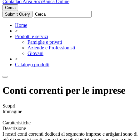
Contattaci
Area Soci
Banca Online
Cerca
Home
>
Prodotti e servizi
Famiglie e privati
Aziende e Professionisti
Giovani
>
Catalogo prodotti
Conti correnti per le imprese
Scopri
Immagine
Caratteristiche
Descrizione
I nostri conti correnti dedicati al segmento imprese e artigiani sono di
più di semplici conti, sono strumenti ritagliati su misura per te e in