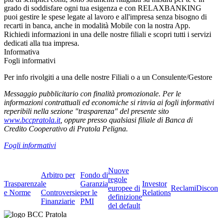
grado di soddisfare ogni tua esigenza e con RELAXBANKING
puoi gestire le spese legate al lavoro e all'impresa senza bisogno di
recarti in banca, anche in modalità Mobile con la nostra App.
Richiedi informazioni in una delle nostre filiali e scopri tutti i servizi
dedicati alla tua impresa.
Informativa
Fogli informativi
Per info rivolgiti a una delle nostre Filiali o a un Consulente/Gestore
Messaggio pubblicitario con finalità promozionale. Per le
informazioni contrattuali ed economiche si rinvia ai fogli informativi
reperibili nella sezione "trasparenza" del presente sito
www.bccpratola.it
, oppure presso qualsiasi filiale di Banca di
Credito Cooperativo di Pratola Peligna.
Fogli informativi
Nuove
Arbitro per
Fondo di
regole
Trasparenza
le
Garanzia
Investor
europee di
Reclami
Discon
e Norme
Controversie
per le
Relations
definizione
Finanziarie
PMI
del default