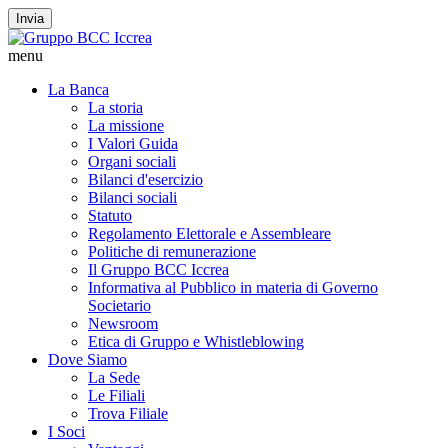
Invia
menu
La Banca
La storia
La missione
I Valori Guida
Organi sociali
Bilanci d'esercizio
Bilanci sociali
Statuto
Regolamento Elettorale e Assembleare
Politiche di remunerazione
Il Gruppo BCC Iccrea
Informativa al Pubblico in materia di Governo
Societario
Newsroom
Etica di Gruppo e Whistleblowing
Dove Siamo
La Sede
Le Filiali
Trova Filiale
I Soci