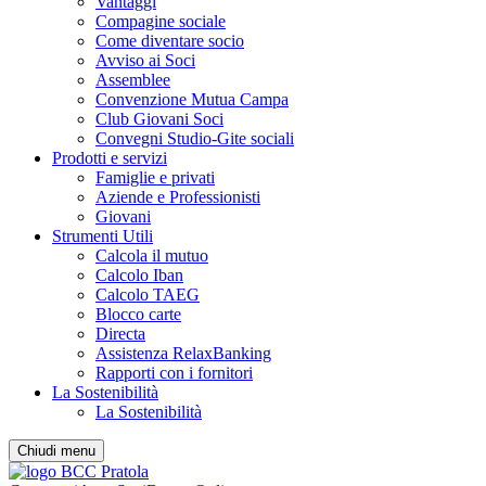
Vantaggi
Compagine sociale
Come diventare socio
Avviso ai Soci
Assemblee
Convenzione Mutua Campa
Club Giovani Soci
Convegni Studio-Gite sociali
Prodotti e servizi
Famiglie e privati
Aziende e Professionisti
Giovani
Strumenti Utili
Calcola il mutuo
Calcolo Iban
Calcolo TAEG
Blocco carte
Directa
Assistenza RelaxBanking
Rapporti con i fornitori
La Sostenibilità
La Sostenibilità
Chiudi menu