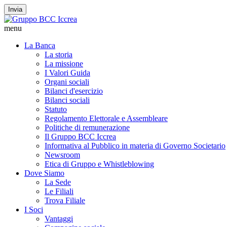
Invia
menu
La Banca
La storia
La missione
I Valori Guida
Organi sociali
Bilanci d'esercizio
Bilanci sociali
Statuto
Regolamento Elettorale e Assembleare
Politiche di remunerazione
Il Gruppo BCC Iccrea
Informativa al Pubblico in materia di Governo Societario
Newsroom
Etica di Gruppo e Whistleblowing
Dove Siamo
La Sede
Le Filiali
Trova Filiale
I Soci
Vantaggi