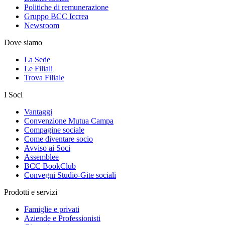
Politiche di remunerazione
Gruppo BCC Iccrea
Newsroom
Dove siamo
La Sede
Le Filiali
Trova Filiale
I Soci
Vantaggi
Convenzione Mutua Campa
Compagine sociale
Come diventare socio
Avviso ai Soci
Assemblee
BCC BookClub
Convegni Studio-Gite sociali
Prodotti e servizi
Famiglie e privati
Aziende e Professionisti