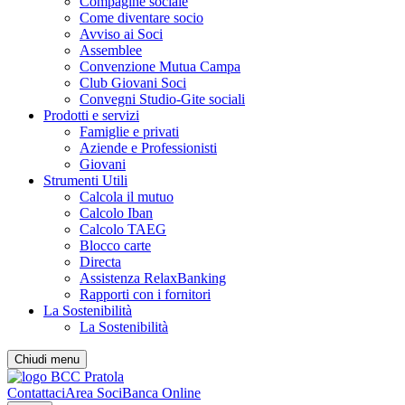
Compagine sociale
Come diventare socio
Avviso ai Soci
Assemblee
Convenzione Mutua Campa
Club Giovani Soci
Convegni Studio-Gite sociali
Prodotti e servizi
Famiglie e privati
Aziende e Professionisti
Giovani
Strumenti Utili
Calcola il mutuo
Calcolo Iban
Calcolo TAEG
Blocco carte
Directa
Assistenza RelaxBanking
Rapporti con i fornitori
La Sostenibilità
La Sostenibilità
Chiudi menu
Contattaci
Area Soci
Banca Online