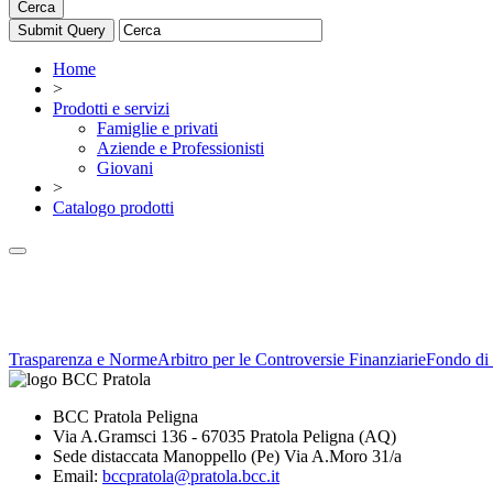
Cerca
Home
>
Prodotti e servizi
Famiglie e privati
Aziende e Professionisti
Giovani
>
Catalogo prodotti
Trasparenza e Norme
Arbitro per le Controversie Finanziarie
Fondo di 
BCC Pratola Peligna
Via A.Gramsci 136 - 67035 Pratola Peligna (AQ)
Sede distaccata Manoppello (Pe) Via A.Moro 31/a
Email:
bccpratola@pratola.bcc.it