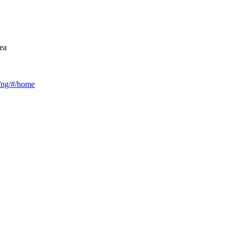
ea
ca/ng/#/home