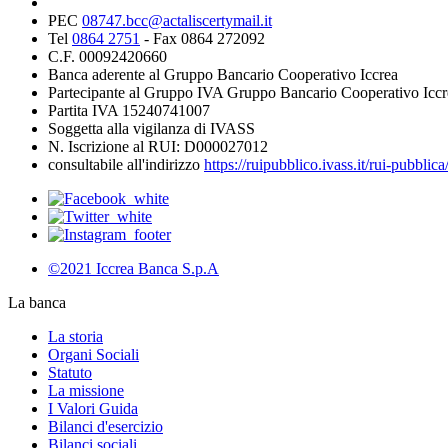
PEC
08747.bcc@actaliscertymail.it
Tel
0864 2751
- Fax 0864 272092
C.F. 00092420660
Banca aderente al Gruppo Bancario Cooperativo Iccrea
Partecipante al Gruppo IVA Gruppo Bancario Cooperativo Iccr
Partita IVA 15240741007
Soggetta alla vigilanza di IVASS
N. Iscrizione al RUI: D000027012
consultabile all'indirizzo
https://ruipubblico.ivass.it/rui-pubbli
©2021 Iccrea Banca S.p.A
La banca
La storia
Organi Sociali
Statuto
La missione
I Valori Guida
Bilanci d'esercizio
Bilanci sociali