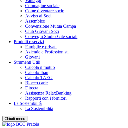
Vantaggi
Compagine sociale
Come diventare socio
Avviso ai Soci
Assemblee
Convenzione Mutua Campa
Club Giovani Soci
Convegni Studio-Gite sociali
Prodotti e servizi
Famiglie e privati
Aziende e Professionisti
Giovani
Strumenti Utili
Calcola il mutuo
Calcolo Iban
Calcolo TAEG
Blocco carte
Directa
Assistenza RelaxBanking
Rapporti con i fornitori
La Sostenibilità
La Sostenibilità
Chiudi menu