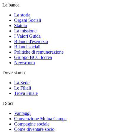
La banca
La storia
Organi Sociali
Statuto
La missione
I Valori Guida
Bilanci d'esercizio
Bilanci sociali
Politiche di remunerazione
Gruppo BCC Iccrea
Newsroom
Dove siamo
La Sede
Le Filiali
Trova Filiale
I Soci
Vantaggi
Convenzione Mutua Campa
Compagine sociale
Come diventare socio