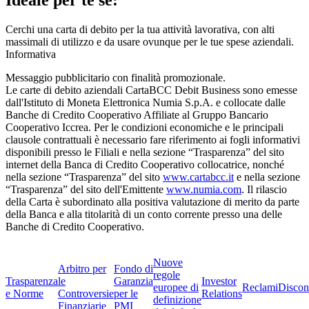
Cerchi una carta di debito per la tua attività lavorativa, con alti
massimali di utilizzo e da usare ovunque per le tue spese aziendali.
Informativa
Messaggio pubblicitario con finalità promozionale.
Le carte di debito aziendali CartaBCC Debit Business sono emesse
dall'Istituto di Moneta Elettronica Numia S.p.A. e collocate dalle
Banche di Credito Cooperativo Affiliate al Gruppo Bancario
Cooperativo Iccrea. Per le condizioni economiche e le principali
clausole contrattuali è necessario fare riferimento ai fogli informativi
disponibili presso le Filiali e nella sezione “Trasparenza” del sito
internet della Banca di Credito Cooperativo collocatrice, nonché
nella sezione “Trasparenza” del sito
www.cartabcc.it
e nella sezione
“Trasparenza” del sito dell'Emittente
www.numia.com
. Il rilascio
della Carta è subordinato alla positiva valutazione di merito da parte
della Banca e alla titolarità di un conto corrente presso una delle
Banche di Credito Cooperativo.
Nuove
Arbitro per
Fondo di
regole
Trasparenza
le
Garanzia
Investor
europee di
Reclami
Discon
e Norme
Controversie
per le
Relations
definizione
Finanziarie
PMI