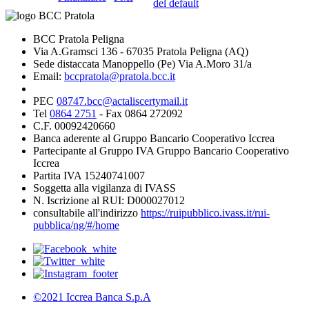
del default
BCC Pratola Peligna
Via A.Gramsci 136 - 67035 Pratola Peligna (AQ)
Sede distaccata Manoppello (Pe) Via A.Moro 31/a
Email:
bccpratola@pratola.bcc.it
PEC
08747.bcc@actaliscertymail.it
Tel
0864 2751
- Fax 0864 272092
C.F. 00092420660
Banca aderente al Gruppo Bancario Cooperativo Iccrea
Partecipante al Gruppo IVA Gruppo Bancario Cooperativo
Iccrea
Partita IVA 15240741007
Soggetta alla vigilanza di IVASS
N. Iscrizione al RUI: D000027012
consultabile all'indirizzo
https://ruipubblico.ivass.it/rui-
pubblica/ng/#/home
©2021 Iccrea Banca S.p.A