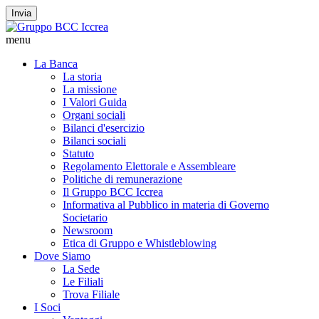
Invia
menu
La Banca
La storia
La missione
I Valori Guida
Organi sociali
Bilanci d'esercizio
Bilanci sociali
Statuto
Regolamento Elettorale e Assembleare
Politiche di remunerazione
Il Gruppo BCC Iccrea
Informativa al Pubblico in materia di Governo
Societario
Newsroom
Etica di Gruppo e Whistleblowing
Dove Siamo
La Sede
Le Filiali
Trova Filiale
I Soci