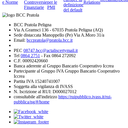
e Norme
Controversie
per le
Relations
definizione
Finanziarie
PMI
del default
BCC Pratola Peligna
Via A.Gramsci 136 - 67035 Pratola Peligna (AQ)
Sede distaccata Manoppello (Pe) Via A.Moro 31/a
Email:
bccpratola@pratola.bcc.it
PEC
08747.bcc@actaliscertymail.it
Tel
0864 2751
- Fax 0864 272092
C.F. 00092420660
Banca aderente al Gruppo Bancario Cooperativo Iccrea
Partecipante al Gruppo IVA Gruppo Bancario Cooperativo
Iccrea
Partita IVA 15240741007
Soggetta alla vigilanza di IVASS
N. Iscrizione al RUI: D000027012
consultabile all'indirizzo
https://ruipubblico.ivass.it/rui-
pubblica/ng/#/home