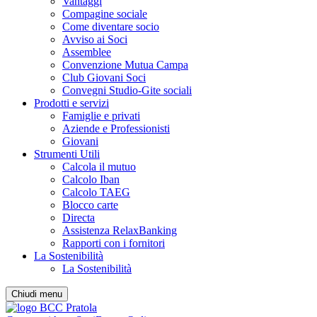
Vantaggi
Compagine sociale
Come diventare socio
Avviso ai Soci
Assemblee
Convenzione Mutua Campa
Club Giovani Soci
Convegni Studio-Gite sociali
Prodotti e servizi
Famiglie e privati
Aziende e Professionisti
Giovani
Strumenti Utili
Calcola il mutuo
Calcolo Iban
Calcolo TAEG
Blocco carte
Directa
Assistenza RelaxBanking
Rapporti con i fornitori
La Sostenibilità
La Sostenibilità
Chiudi menu