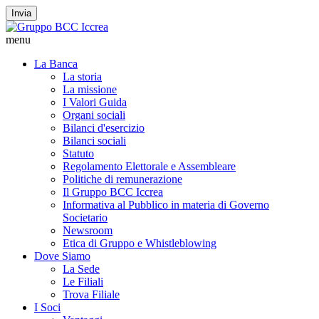
Invia
menu
La Banca
La storia
La missione
I Valori Guida
Organi sociali
Bilanci d'esercizio
Bilanci sociali
Statuto
Regolamento Elettorale e Assembleare
Politiche di remunerazione
Il Gruppo BCC Iccrea
Informativa al Pubblico in materia di Governo
Societario
Newsroom
Etica di Gruppo e Whistleblowing
Dove Siamo
La Sede
Le Filiali
Trova Filiale
I Soci