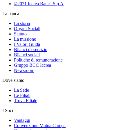
©2021 Iccrea Banca S.p.A
La banca
La storia
Organi Sociali
Statuto
La missione
I Valori Guida
Bilanci d'esercizio
Bilanci sociali
Politiche di remunerazione
Gruppo BCC Iccrea
Newsroom
Dove siamo
La Sede
Le Filiali
Trova Filiale
I Soci
Vantaggi
Convenzione Mutua Campa