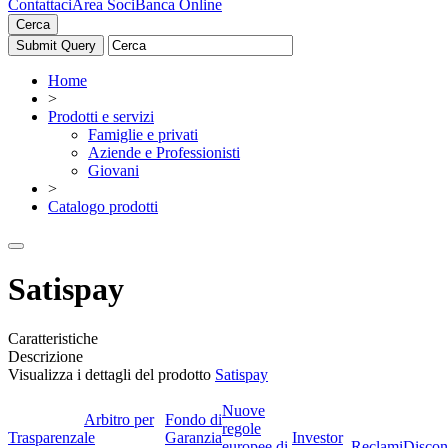
Contattaci
Area Soci
Banca Online
Cerca
Home
>
Prodotti e servizi
Famiglie e privati
Aziende e Professionisti
Giovani
>
Catalogo prodotti
Satispay
Caratteristiche
Descrizione
Visualizza i dettagli del prodotto
Satispay
Nuove
Arbitro per
Fondo di
regole
Trasparenza
le
Garanzia
Investor
europee di
Reclami
Discon