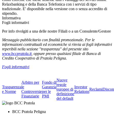
Relaxbanking e della Banca Telefonica con i servizi di tipo
tradizionale. E' disponibile nella versione con o senza accredito di
stipendio.
Informativa
Fogli informativi
Per info rivolgiti a una delle nostre Filiali o a un Consulente/Gestore
Messaggio pubblicitario con finalità promozionale. Per le
informazioni contrattuali ed economiche si rinvia ai fogli informativi
reperibili nella sezione "trasparenza" del presente sito
www.bccpratola.it
, oppure presso qualsiasi filiale di Banca di
Credito Cooperativo di Pratola Peligna.
Fogli informativi
Nuove
Arbitro per
Fondo di
regole
Trasparenza
le
Garanzia
Investor
europee di
Reclami
Discon
e Norme
Controversie
per le
Relations
definizione
Finanziarie
PMI
del default
BCC Pratola Peligna