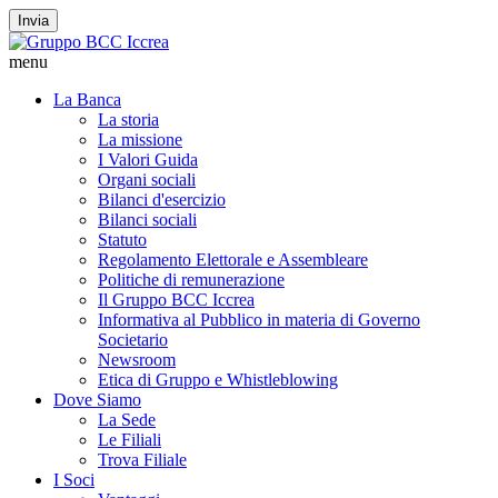
Invia
menu
La Banca
La storia
La missione
I Valori Guida
Organi sociali
Bilanci d'esercizio
Bilanci sociali
Statuto
Regolamento Elettorale e Assembleare
Politiche di remunerazione
Il Gruppo BCC Iccrea
Informativa al Pubblico in materia di Governo
Societario
Newsroom
Etica di Gruppo e Whistleblowing
Dove Siamo
La Sede
Le Filiali
Trova Filiale
I Soci