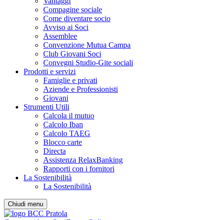
Vantaggi
Compagine sociale
Come diventare socio
Avviso ai Soci
Assemblee
Convenzione Mutua Campa
Club Giovani Soci
Convegni Studio-Gite sociali
Prodotti e servizi
Famiglie e privati
Aziende e Professionisti
Giovani
Strumenti Utili
Calcola il mutuo
Calcolo Iban
Calcolo TAEG
Blocco carte
Directa
Assistenza RelaxBanking
Rapporti con i fornitori
La Sostenibilità
La Sostenibilità
Chiudi menu