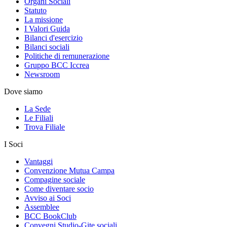
Organi Sociali
Statuto
La missione
I Valori Guida
Bilanci d'esercizio
Bilanci sociali
Politiche di remunerazione
Gruppo BCC Iccrea
Newsroom
Dove siamo
La Sede
Le Filiali
Trova Filiale
I Soci
Vantaggi
Convenzione Mutua Campa
Compagine sociale
Come diventare socio
Avviso ai Soci
Assemblee
BCC BookClub
Convegni Studio-Gite sociali