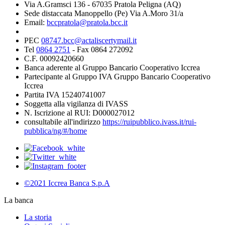
Via A.Gramsci 136 - 67035 Pratola Peligna (AQ)
Sede distaccata Manoppello (Pe) Via A.Moro 31/a
Email:
bccpratola@pratola.bcc.it
PEC
08747.bcc@actaliscertymail.it
Tel
0864 2751
- Fax 0864 272092
C.F. 00092420660
Banca aderente al Gruppo Bancario Cooperativo Iccrea
Partecipante al Gruppo IVA Gruppo Bancario Cooperativo
Iccrea
Partita IVA 15240741007
Soggetta alla vigilanza di IVASS
N. Iscrizione al RUI: D000027012
consultabile all'indirizzo
https://ruipubblico.ivass.it/rui-
pubblica/ng/#/home
©2021 Iccrea Banca S.p.A
La banca
La storia