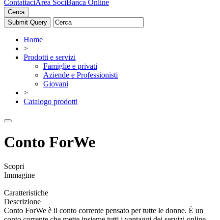
Contattaci
Area Soci
Banca Online
Cerca
Home
>
Prodotti e servizi
Famiglie e privati
Aziende e Professionisti
Giovani
>
Catalogo prodotti
Conto ForWe
Scopri
Immagine
Caratteristiche
Descrizione
Conto ForWe è il conto corrente pensato per tutte le donne. È un
conto corrente che mette insieme tutti i vantaggi dei servizi online