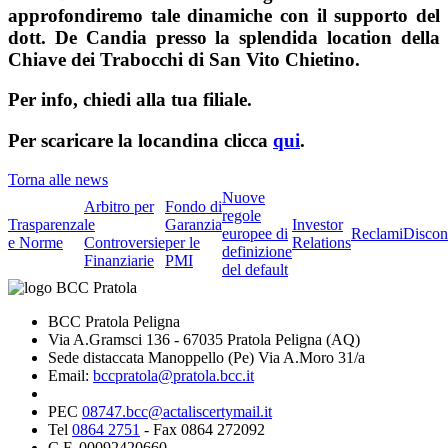
approfondiremo tale dinamiche con il supporto del
dott. De Candia presso la splendida location della
Chiave dei Trabocchi di San Vito Chietino.
Per info, chiedi alla tua filiale.
Per scaricare la locandina clicca
qui
.
Torna alle news
Nuove
Arbitro per
Fondo di
regole
Trasparenza
le
Garanzia
Investor
europee di
Reclami
Discon
e Norme
Controversie
per le
Relations
definizione
Finanziarie
PMI
del default
BCC Pratola Peligna
Via A.Gramsci 136 - 67035 Pratola Peligna (AQ)
Sede distaccata Manoppello (Pe) Via A.Moro 31/a
Email:
bccpratola@pratola.bcc.it
PEC
08747.bcc@actaliscertymail.it
Tel
0864 2751
- Fax 0864 272092
C.F. 00092420660