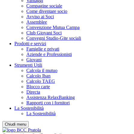
Vantaggi
Compagine sociale
Come diventare socio
Avviso ai Soci
Assemblee
Convenzione Mutua Campa
Club Giovani Soci
Convegni Studio-Gite sociali
Prodotti e servizi
Famiglie e privati
Aziende e Professionisti
Giovani
Strumenti Utili
Calcola il mutuo
Calcolo Iban
Calcolo TAEG
Blocco carte
Directa
Assistenza RelaxBanking
Rapporti con i fornitori
La Sostenibilità
La Sostenibilità
Chiudi menu