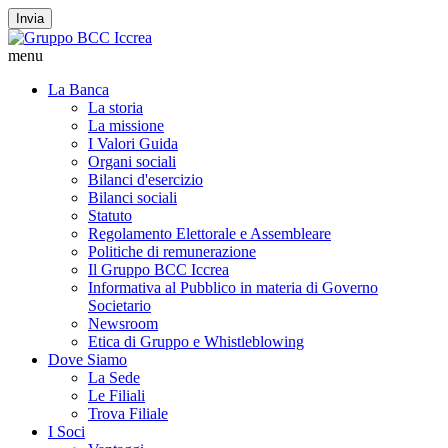
Invia
menu
La Banca
La storia
La missione
I Valori Guida
Organi sociali
Bilanci d'esercizio
Bilanci sociali
Statuto
Regolamento Elettorale e Assembleare
Politiche di remunerazione
Il Gruppo BCC Iccrea
Informativa al Pubblico in materia di Governo
Societario
Newsroom
Etica di Gruppo e Whistleblowing
Dove Siamo
La Sede
Le Filiali
Trova Filiale
I Soci