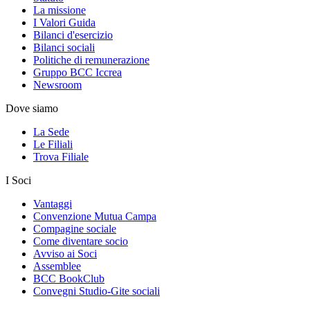
La missione
I Valori Guida
Bilanci d'esercizio
Bilanci sociali
Politiche di remunerazione
Gruppo BCC Iccrea
Newsroom
Dove siamo
La Sede
Le Filiali
Trova Filiale
I Soci
Vantaggi
Convenzione Mutua Campa
Compagine sociale
Come diventare socio
Avviso ai Soci
Assemblee
BCC BookClub
Convegni Studio-Gite sociali