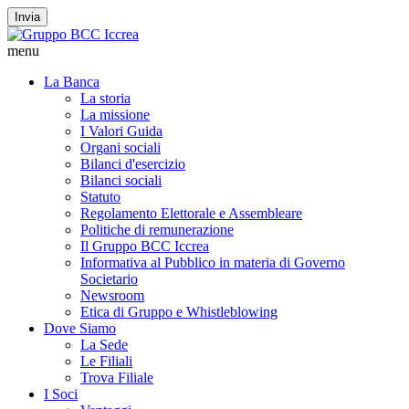
Invia
menu
La Banca
La storia
La missione
I Valori Guida
Organi sociali
Bilanci d'esercizio
Bilanci sociali
Statuto
Regolamento Elettorale e Assembleare
Politiche di remunerazione
Il Gruppo BCC Iccrea
Informativa al Pubblico in materia di Governo
Societario
Newsroom
Etica di Gruppo e Whistleblowing
Dove Siamo
La Sede
Le Filiali
Trova Filiale
I Soci