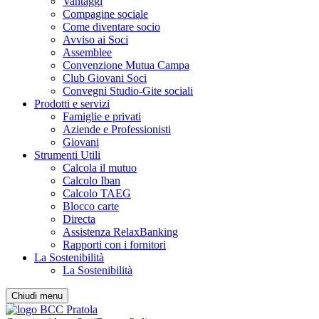
Vantaggi
Compagine sociale
Come diventare socio
Avviso ai Soci
Assemblee
Convenzione Mutua Campa
Club Giovani Soci
Convegni Studio-Gite sociali
Prodotti e servizi
Famiglie e privati
Aziende e Professionisti
Giovani
Strumenti Utili
Calcola il mutuo
Calcolo Iban
Calcolo TAEG
Blocco carte
Directa
Assistenza RelaxBanking
Rapporti con i fornitori
La Sostenibilità
La Sostenibilità
Chiudi menu