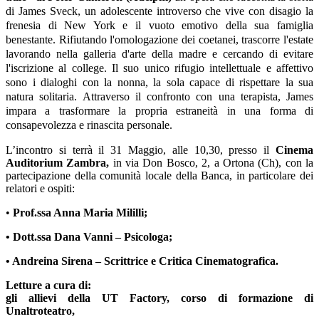
di James Sveck, un adolescente introverso che vive con disagio la
frenesia di New York e il vuoto emotivo della sua famiglia
benestante. Rifiutando l'omologazione dei coetanei, trascorre l'estate
lavorando nella galleria d'arte della madre e cercando di evitare
l'iscrizione al college. Il suo unico rifugio intellettuale e affettivo
sono i dialoghi con la nonna, la sola capace di rispettare la sua
natura solitaria. Attraverso il confronto con una terapista, James
impara a trasformare la propria estraneità in una forma di
consapevolezza e rinascita personale.
L’incontro si terrà il 31 Maggio, alle 10,30, presso il
Cinema
Auditorium Zambra,
in via Don Bosco, 2, a Ortona (Ch),
con la
partecipazione della comunità locale della Banca, in particolare dei
relatori e ospiti:
•
Prof.ssa Anna Maria Mililli;
• Dott.ssa Dana Vanni – Psicologa;
• Andreina Sirena – Scrittrice e Critica Cinematografica.
Letture a cura di:
gli allievi della UT Factory, corso di formazione di
Unaltroteatro,