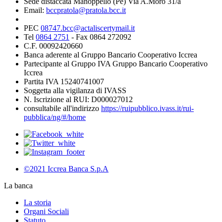
Sede distaccata Manoppello (Pe) Via A.Moro 31/a
Email:
bccpratola@pratola.bcc.it
PEC
08747.bcc@actaliscertymail.it
Tel
0864 2751
- Fax 0864 272092
C.F. 00092420660
Banca aderente al Gruppo Bancario Cooperativo Iccrea
Partecipante al Gruppo IVA Gruppo Bancario Cooperativo
Iccrea
Partita IVA 15240741007
Soggetta alla vigilanza di IVASS
N. Iscrizione al RUI: D000027012
consultabile all'indirizzo
https://ruipubblico.ivass.it/rui-
pubblica/ng/#/home
©2021 Iccrea Banca S.p.A
La banca
La storia
Organi Sociali
Statuto