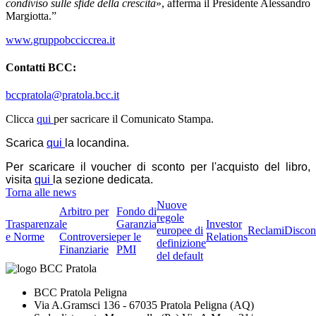
condiviso sulle sfide della crescita
», afferma il Presidente Alessandro
Margiotta.”
www.gruppobcciccrea.it
Contatti BCC:
bccpratola@pratola.bcc.it
Clicca
qui
per sacricare il Comunicato Stampa.
Scarica
qui
la locandina.
Per scaricare il voucher di sconto per l'acquisto del libro,
visita
qui
la sezione dedicata.
Torna alle news
Nuove
Arbitro per
Fondo di
regole
Trasparenza
le
Garanzia
Investor
europee di
Reclami
Discon
e Norme
Controversie
per le
Relations
definizione
Finanziarie
PMI
del default
BCC Pratola Peligna
Via A.Gramsci 136 - 67035 Pratola Peligna (AQ)