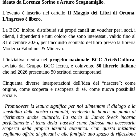
ideato da Lorenza Sorino e Arturo Scognamiglio.
L’evento è inserito nel cartello
Il Maggio dei Libri di Ortona.
L’ingresso è libero.
La BCC, inoltre, distribuirà sui propri canali un voucher per i soci, i
clienti, i dipendenti e tutti coloro che sono interessati, valido fino al
31 dicembre 2026, per l’acquisto scontato del libro presso la libreria
Moderna Fabulinus & Minerva.
L’iniziativa rientra nel
progetto nazionale BCC Arte&Cultura
,
avviato dal Gruppo BCC Iccrea, e coinvolge
50 librerie italiane
che nel 2026 presentano 50 scrittori contemporanei.
Cinquanta diverse interpretazioni dell’idea del “nascere”: come
origine, come scoperta e riscoperta di sé, come nuova possibilità
sociale.
«
Promuovere la lettura significa per noi alimentare il dialogo e la
sensibilità della nostra comunità, rendendo la banca un punto di
riferimento anche culturale. La storia di James Sveck incarna
perfettamente il tema della 'nascita' come faticosa ma necessaria
scoperta della propria identità autentica. Con questa iniziativa
vogliamo offrire ai giovani e alle famiglie uno spazio di riflessione