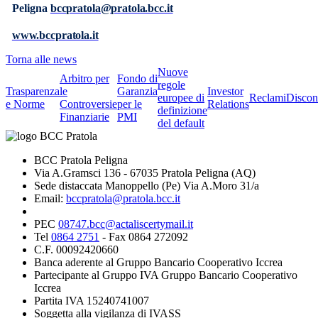
Peligna
bccpratola@pratola.bcc.it
www.bccpratola.it
Torna alle news
Nuove
Arbitro per
Fondo di
regole
Trasparenza
le
Garanzia
Investor
europee di
Reclami
Discon
e Norme
Controversie
per le
Relations
definizione
Finanziarie
PMI
del default
BCC Pratola Peligna
Via A.Gramsci 136 - 67035 Pratola Peligna (AQ)
Sede distaccata Manoppello (Pe) Via A.Moro 31/a
Email:
bccpratola@pratola.bcc.it
PEC
08747.bcc@actaliscertymail.it
Tel
0864 2751
- Fax 0864 272092
C.F. 00092420660
Banca aderente al Gruppo Bancario Cooperativo Iccrea
Partecipante al Gruppo IVA Gruppo Bancario Cooperativo
Iccrea
Partita IVA 15240741007
Soggetta alla vigilanza di IVASS