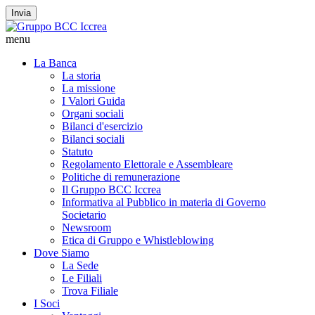
Invia
menu
La Banca
La storia
La missione
I Valori Guida
Organi sociali
Bilanci d'esercizio
Bilanci sociali
Statuto
Regolamento Elettorale e Assembleare
Politiche di remunerazione
Il Gruppo BCC Iccrea
Informativa al Pubblico in materia di Governo
Societario
Newsroom
Etica di Gruppo e Whistleblowing
Dove Siamo
La Sede
Le Filiali
Trova Filiale
I Soci