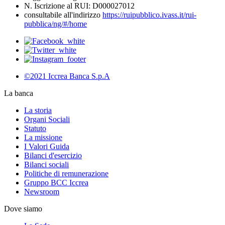
N. Iscrizione al RUI: D000027012
consultabile all'indirizzo
https://ruipubblico.ivass.it/rui-
pubblica/ng/#/home
©2021 Iccrea Banca S.p.A
La banca
La storia
Organi Sociali
Statuto
La missione
I Valori Guida
Bilanci d'esercizio
Bilanci sociali
Politiche di remunerazione
Gruppo BCC Iccrea
Newsroom
Dove siamo