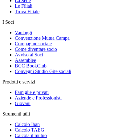
La Sede
Le Filiali
Trova Filiale
I Soci
Vantaggi
Convenzione Mutua Campa
Compagine sociale
Come diventare socio
Avviso ai Soci
Assemblee
BCC BookClub
Convegni Studio-Gite sociali
Prodotti e servizi
Famiglie e privati
Aziende e Professionisti
Giovani
Strumenti utili
Calcolo Iban
Calcolo TAEG
Calcola il mutuo