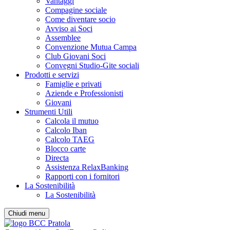
Vantaggi
Compagine sociale
Come diventare socio
Avviso ai Soci
Assemblee
Convenzione Mutua Campa
Club Giovani Soci
Convegni Studio-Gite sociali
Prodotti e servizi
Famiglie e privati
Aziende e Professionisti
Giovani
Strumenti Utili
Calcola il mutuo
Calcolo Iban
Calcolo TAEG
Blocco carte
Directa
Assistenza RelaxBanking
Rapporti con i fornitori
La Sostenibilità
La Sostenibilità
Chiudi menu