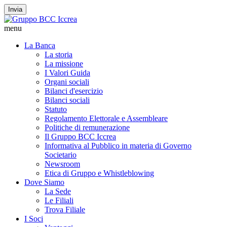
Invia
menu
La Banca
La storia
La missione
I Valori Guida
Organi sociali
Bilanci d'esercizio
Bilanci sociali
Statuto
Regolamento Elettorale e Assembleare
Politiche di remunerazione
Il Gruppo BCC Iccrea
Informativa al Pubblico in materia di Governo
Societario
Newsroom
Etica di Gruppo e Whistleblowing
Dove Siamo
La Sede
Le Filiali
Trova Filiale
I Soci