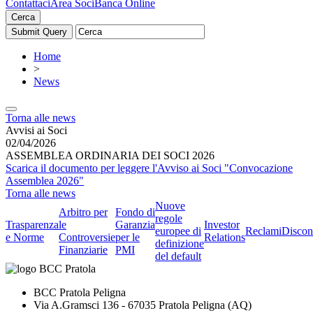
Contattaci
Area Soci
Banca Online
Cerca
Home
>
News
Torna alle news
Avvisi ai Soci
02/04/2026
ASSEMBLEA ORDINARIA DEI SOCI 2026
Scarica il documento per leggere l'Avviso ai Soci "Convocazione
Assemblea 2026"
Torna alle news
Nuove
Arbitro per
Fondo di
regole
Trasparenza
le
Garanzia
Investor
europee di
Reclami
Discon
e Norme
Controversie
per le
Relations
definizione
Finanziarie
PMI
del default
BCC Pratola Peligna
Via A.Gramsci 136 - 67035 Pratola Peligna (AQ)