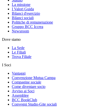
Statuto
La missione
I Valori Guida
Bilanci d'esercizio
Bilanci sociali
Politiche di remunerazione
Gruppo BCC Iccrea
Newsroom
Dove siamo
La Sede
Le Filiali
Trova Filiale
I Soci
Vantaggi
Convenzione Mutua Campa
Compagine sociale
Come diventare socio
Avviso ai Soci
Assemblee
BCC BookClub
Convegni Studio-Gite sociali