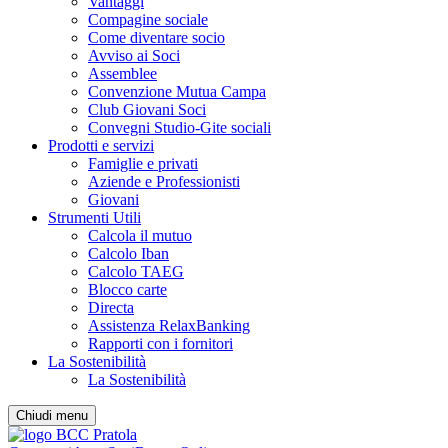
Vantaggi
Compagine sociale
Come diventare socio
Avviso ai Soci
Assemblee
Convenzione Mutua Campa
Club Giovani Soci
Convegni Studio-Gite sociali
Prodotti e servizi
Famiglie e privati
Aziende e Professionisti
Giovani
Strumenti Utili
Calcola il mutuo
Calcolo Iban
Calcolo TAEG
Blocco carte
Directa
Assistenza RelaxBanking
Rapporti con i fornitori
La Sostenibilità
La Sostenibilità
Chiudi menu