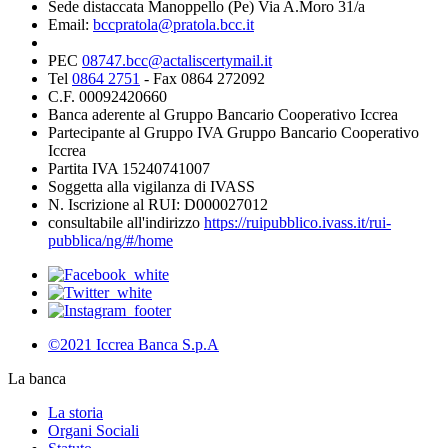
Sede distaccata Manoppello (Pe) Via A.Moro 31/a
Email:
bccpratola@pratola.bcc.it
PEC
08747.bcc@actaliscertymail.it
Tel
0864 2751
- Fax 0864 272092
C.F. 00092420660
Banca aderente al Gruppo Bancario Cooperativo Iccrea
Partecipante al Gruppo IVA Gruppo Bancario Cooperativo
Iccrea
Partita IVA 15240741007
Soggetta alla vigilanza di IVASS
N. Iscrizione al RUI: D000027012
consultabile all'indirizzo
https://ruipubblico.ivass.it/rui-
pubblica/ng/#/home
©2021 Iccrea Banca S.p.A
La banca
La storia
Organi Sociali