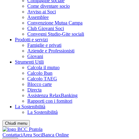
Compagine sociale
Come diventare socio
Avviso ai Soci
Assemblee
Convenzione Mutua Campa
Club Giovani Soci
Convegni Studio-Gite sociali
Prodotti e servizi
Famiglie e privati
Aziende e Professionisti
Giovani
Strumenti Utili
Calcola il mutuo
Calcolo Iban
Calcolo TAEG
Blocco carte
Directa
Assistenza RelaxBanking
Rapporti con i fornitori
La Sostenibilità
La Sostenibilità
Chiudi menu
Contattaci
Area Soci
Banca Online