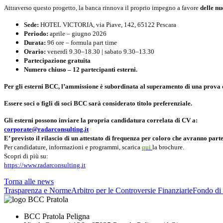
Attraverso questo progetto, la banca rinnova il proprio impegno a favore
delle n
Sede:
HOTEL VICTORIA, via Piave, 142, 65122 Pescara
Periodo:
aprile – giugno 2026
Durata:
96 ore – formula part time
Orario:
venerdì 9.30–18.30 | sabato 9.30–13.30
Partecipazione gratuita
Numero chiuso – 12 partecipanti esterni.
Per gli esterni BCC, l’ammissione è subordinata al superamento di una prova di
Essere soci o figli di soci BCC sarà considerato titolo preferenziale.
Gli esterni possono inviare la propria candidatura correlata di CV a:
corporate@radarconsulting.it
E’ previsto il rilascio di un attestato di frequenza per coloro che avranno part
Per candidature, informazioni e programmi, scarica
qui
la brochure.
Scopri di più su:
https://www.radarconsulting.it
Torna alle news
Trasparenza e Norme
Arbitro per le Controversie Finanziarie
Fondo di 
BCC Pratola Peligna