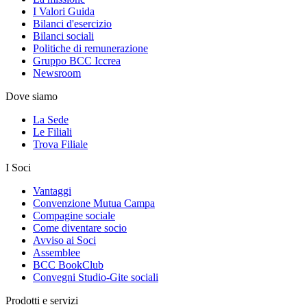
I Valori Guida
Bilanci d'esercizio
Bilanci sociali
Politiche di remunerazione
Gruppo BCC Iccrea
Newsroom
Dove siamo
La Sede
Le Filiali
Trova Filiale
I Soci
Vantaggi
Convenzione Mutua Campa
Compagine sociale
Come diventare socio
Avviso ai Soci
Assemblee
BCC BookClub
Convegni Studio-Gite sociali
Prodotti e servizi