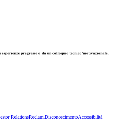
li esperienze pregresse e da un colloquio tecnico/motivazionale.
estor Relations
Reclami
Disconoscimento
Accessibilità