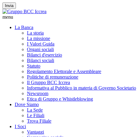
Invia
menu
La Banca
La storia
La missione
I Valori Guida
Organi sociali
Bilanci d'esercizio
Bilanci sociali
Statuto
Regolamento Elettorale e Assembleare
Politiche di remunerazione
Il Gruppo BCC Iccrea
Informativa al Pubblico in materia di Governo Societario
Newsroom
Etica di Gruppo e Whistleblowing
Dove Siamo
La Sede
Le Filiali
Trova Filiale
I Soci
Vantaggi