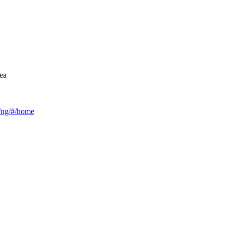
ea
ca/ng/#/home