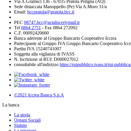
Via A.Gramsci 136 - 67035 Pratola Peligna (AQ)
Sede distaccata Manoppello (Pe) Via A.Moro 31/a
Email:
bccpratola@pratola.bcc.it
PEC
08747.bcc@actaliscertymail.it
Tel
0864 2751
- Fax 0864 272092
C.F. 00092420660
Banca aderente al Gruppo Bancario Cooperativo Iccrea
Partecipante al Gruppo IVA Gruppo Bancario Cooperativo Iccr
Partita IVA 15240741007
Soggetta alla vigilanza di IVASS
N. Iscrizione al RUI: D000027012
consultabile all'indirizzo
https://ruipubblico.ivass.it/rui-pubbli
©2021 Iccrea Banca S.p.A
La banca
La storia
Organi Sociali
Statuto
La missione