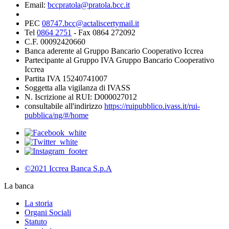
Email:
bccpratola@pratola.bcc.it
PEC
08747.bcc@actaliscertymail.it
Tel
0864 2751
- Fax 0864 272092
C.F. 00092420660
Banca aderente al Gruppo Bancario Cooperativo Iccrea
Partecipante al Gruppo IVA Gruppo Bancario Cooperativo
Iccrea
Partita IVA 15240741007
Soggetta alla vigilanza di IVASS
N. Iscrizione al RUI: D000027012
consultabile all'indirizzo
https://ruipubblico.ivass.it/rui-
pubblica/ng/#/home
©2021 Iccrea Banca S.p.A
La banca
La storia
Organi Sociali
Statuto