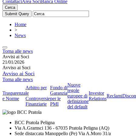
Contattaci
Area Soci
Banca Online
Cerca
Home
>
News
Torna alle news
Avvisi ai Soci
21/01/2026
Avviso ai Soci
Avviso ai Soci
Torna alle news
Nuove
Arbitro per
Fondo di
regole
Trasparenza
le
Garanzia
Investor
europee di
Reclami
Discon
e Norme
Controversie
per le
Relations
definizione
Finanziarie
PMI
del default
BCC Pratola Peligna
Via A.Gramsci 136 - 67035 Pratola Peligna (AQ)
Sede distaccata Manoppello (Pe) Via A.Moro 31/a