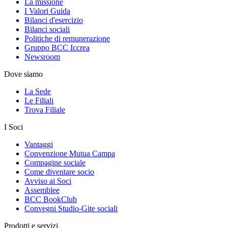
La missione
I Valori Guida
Bilanci d'esercizio
Bilanci sociali
Politiche di remunerazione
Gruppo BCC Iccrea
Newsroom
Dove siamo
La Sede
Le Filiali
Trova Filiale
I Soci
Vantaggi
Convenzione Mutua Campa
Compagine sociale
Come diventare socio
Avviso ai Soci
Assemblee
BCC BookClub
Convegni Studio-Gite sociali
Prodotti e servizi