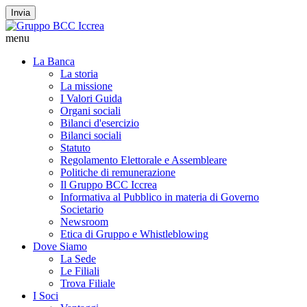
Invia
menu
La Banca
La storia
La missione
I Valori Guida
Organi sociali
Bilanci d'esercizio
Bilanci sociali
Statuto
Regolamento Elettorale e Assembleare
Politiche di remunerazione
Il Gruppo BCC Iccrea
Informativa al Pubblico in materia di Governo
Societario
Newsroom
Etica di Gruppo e Whistleblowing
Dove Siamo
La Sede
Le Filiali
Trova Filiale
I Soci