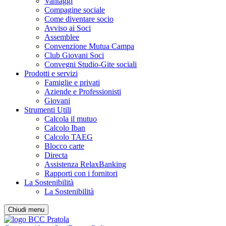
Vantaggi
Compagine sociale
Come diventare socio
Avviso ai Soci
Assemblee
Convenzione Mutua Campa
Club Giovani Soci
Convegni Studio-Gite sociali
Prodotti e servizi
Famiglie e privati
Aziende e Professionisti
Giovani
Strumenti Utili
Calcola il mutuo
Calcolo Iban
Calcolo TAEG
Blocco carte
Directa
Assistenza RelaxBanking
Rapporti con i fornitori
La Sostenibilità
La Sostenibilità
Chiudi menu