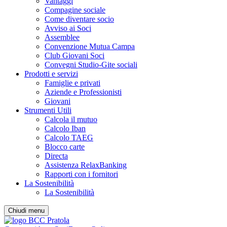
Vantaggi
Compagine sociale
Come diventare socio
Avviso ai Soci
Assemblee
Convenzione Mutua Campa
Club Giovani Soci
Convegni Studio-Gite sociali
Prodotti e servizi
Famiglie e privati
Aziende e Professionisti
Giovani
Strumenti Utili
Calcola il mutuo
Calcolo Iban
Calcolo TAEG
Blocco carte
Directa
Assistenza RelaxBanking
Rapporti con i fornitori
La Sostenibilità
La Sostenibilità
Chiudi menu