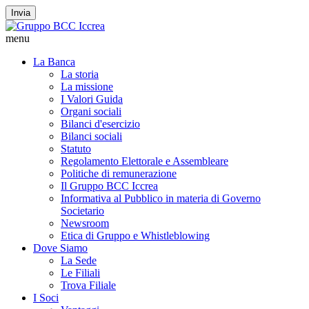
Invia
menu
La Banca
La storia
La missione
I Valori Guida
Organi sociali
Bilanci d'esercizio
Bilanci sociali
Statuto
Regolamento Elettorale e Assembleare
Politiche di remunerazione
Il Gruppo BCC Iccrea
Informativa al Pubblico in materia di Governo
Societario
Newsroom
Etica di Gruppo e Whistleblowing
Dove Siamo
La Sede
Le Filiali
Trova Filiale
I Soci