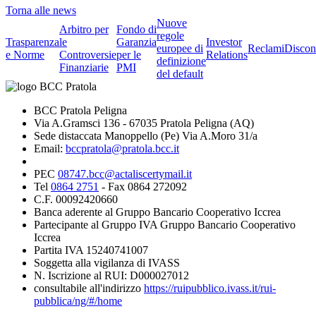
Torna alle news
Nuove
Arbitro per
Fondo di
regole
Trasparenza
le
Garanzia
Investor
europee di
Reclami
Discon
e Norme
Controversie
per le
Relations
definizione
Finanziarie
PMI
del default
BCC Pratola Peligna
Via A.Gramsci 136 - 67035 Pratola Peligna (AQ)
Sede distaccata Manoppello (Pe) Via A.Moro 31/a
Email:
bccpratola@pratola.bcc.it
PEC
08747.bcc@actaliscertymail.it
Tel
0864 2751
- Fax 0864 272092
C.F. 00092420660
Banca aderente al Gruppo Bancario Cooperativo Iccrea
Partecipante al Gruppo IVA Gruppo Bancario Cooperativo
Iccrea
Partita IVA 15240741007
Soggetta alla vigilanza di IVASS
N. Iscrizione al RUI: D000027012
consultabile all'indirizzo
https://ruipubblico.ivass.it/rui-
pubblica/ng/#/home