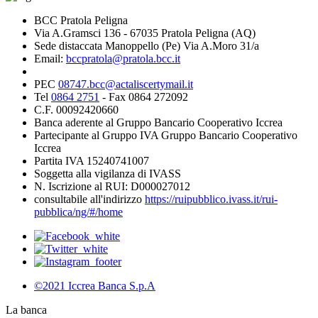
BCC Pratola Peligna
Via A.Gramsci 136 - 67035 Pratola Peligna (AQ)
Sede distaccata Manoppello (Pe) Via A.Moro 31/a
Email:
bccpratola@pratola.bcc.it
PEC
08747.bcc@actaliscertymail.it
Tel
0864 2751
- Fax 0864 272092
C.F. 00092420660
Banca aderente al Gruppo Bancario Cooperativo Iccrea
Partecipante al Gruppo IVA Gruppo Bancario Cooperativo
Iccrea
Partita IVA 15240741007
Soggetta alla vigilanza di IVASS
N. Iscrizione al RUI: D000027012
consultabile all'indirizzo
https://ruipubblico.ivass.it/rui-
pubblica/ng/#/home
©2021 Iccrea Banca S.p.A
La banca