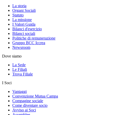
La storia
Organi Sociali
Statuto
La missione
I Valori Guida
Bilanci d'esercizio
Bilanci sociali
Politiche di remunerazione
Gruppo BCC Iccrea
Newsroom
Dove siamo
La Sede
Le Filiali
Trova Filiale
I Soci
Vantaggi
Convenzione Mutua Campa
Compagine sociale
Come diventare socio
Avviso ai Soci
Assemblee