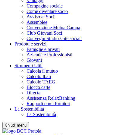
Vantaggi
Compagine sociale
Come diventare socio
Avviso ai Soci
Assemblee
Convenzione Mutua Campa
Club Giovani Soci
Convegni Studio-Gite sociali
Prodotti e servizi
Famiglie e privati
Aziende e Professionisti
Giovani
Strumenti Utili
Calcola il mutuo
Calcolo Iban
Calcolo TAEG
Blocco carte
Directa
Assistenza RelaxBanking
Rapporti con i fornitori
La Sostenibilità
La Sostenibilità
Chiudi menu