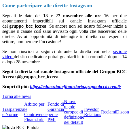
Come partecipare alle dirette Instagram
Segnati le date del
13 e 27 novembre
alle ore 16
per due
appuntamenti imperdibili sul canale Instagram ufficiale
del
gruppo_bcc_iccrea
. Se ancora non sei nostro follower inizia a
seguire il canale così sarai avvisato ogni volta che lanceremo delle
dirette. Avrai l'opportunità di interagire in diretta con esperti di
settore, non perdere l’occasione!
Se non riuscirai a seguirci durante la diretta vai nella
sezione
video
del sito dedicato e potrai guardarli in tuta comodità dopo il 14
e dopo 28 novembre.
Segui la diretta sul canale Instagram ufficiale del Gruppo BCC
Iccrea: @gruppo_bcc_iccrea
Scopri di più:
https://educazionefinanziaria.gruppobcciccrea.it/
Torna alle news
Nuove
Arbitro per
Fondo di
regole
Trasparenza
le
Garanzia
Investor
europee di
Reclami
Discon
e Norme
Controversie
per le
Relations
definizione
Finanziarie
PMI
del default