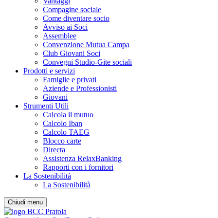
Vantaggi
Compagine sociale
Come diventare socio
Avviso ai Soci
Assemblee
Convenzione Mutua Campa
Club Giovani Soci
Convegni Studio-Gite sociali
Prodotti e servizi
Famiglie e privati
Aziende e Professionisti
Giovani
Strumenti Utili
Calcola il mutuo
Calcolo Iban
Calcolo TAEG
Blocco carte
Directa
Assistenza RelaxBanking
Rapporti con i fornitori
La Sostenibilità
La Sostenibilità
Chiudi menu