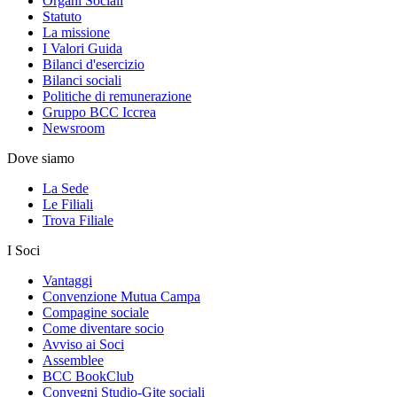
Organi Sociali
Statuto
La missione
I Valori Guida
Bilanci d'esercizio
Bilanci sociali
Politiche di remunerazione
Gruppo BCC Iccrea
Newsroom
Dove siamo
La Sede
Le Filiali
Trova Filiale
I Soci
Vantaggi
Convenzione Mutua Campa
Compagine sociale
Come diventare socio
Avviso ai Soci
Assemblee
BCC BookClub
Convegni Studio-Gite sociali