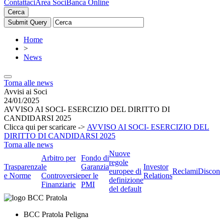
Contattaci
Area Soci
Banca Online
Cerca
Home
>
News
Torna alle news
Avvisi ai Soci
24/01/2025
AVVISO AI SOCI- ESERCIZIO DEL DIRITTO DI
CANDIDARSI 2025
Clicca qui per scaricare ->
AVVISO AI SOCI- ESERCIZIO DEL
DIRITTO DI CANDIDARSI 2025
Torna alle news
Nuove
Arbitro per
Fondo di
regole
Trasparenza
le
Garanzia
Investor
europee di
Reclami
Discon
e Norme
Controversie
per le
Relations
definizione
Finanziarie
PMI
del default
BCC Pratola Peligna