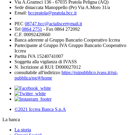
Via A.Gramsci 136 - 67035 Pratola Peligna (AQ)
Sede distaccata Manoppello (Pe) Via A.Moro 31/a
Email:
bccpratola@pratola.bcc.it
PEC
08747.bcc@actaliscertymail.it
Tel
0864 2751
- Fax 0864 272092
C.F. 00092420660
Banca aderente al Gruppo Bancario Cooperativo Iccrea
Partecipante al Gruppo IVA Gruppo Bancario Cooperativo
Iccrea
Partita IVA 15240741007
Soggetta alla vigilanza di IVASS
N. Iscrizione al RUI: D000027012
consultabile all'indirizzo
https://ruipubblico.ivass.it/rui-
pubblica/ng/#/home
©2021 Iccrea Banca S.p.A
La banca
La storia