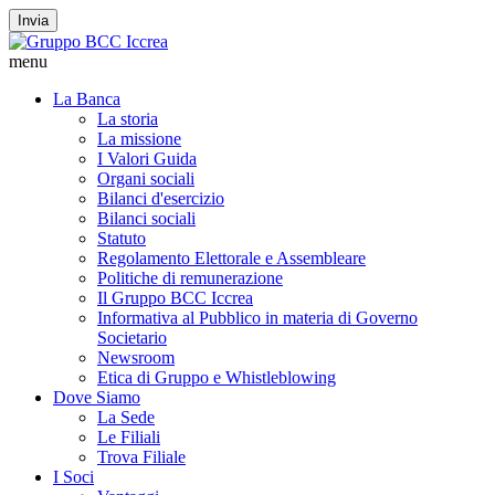
Invia
menu
La Banca
La storia
La missione
I Valori Guida
Organi sociali
Bilanci d'esercizio
Bilanci sociali
Statuto
Regolamento Elettorale e Assembleare
Politiche di remunerazione
Il Gruppo BCC Iccrea
Informativa al Pubblico in materia di Governo
Societario
Newsroom
Etica di Gruppo e Whistleblowing
Dove Siamo
La Sede
Le Filiali
Trova Filiale
I Soci