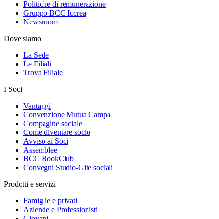
Politiche di remunerazione
Gruppo BCC Iccrea
Newsroom
Dove siamo
La Sede
Le Filiali
Trova Filiale
I Soci
Vantaggi
Convenzione Mutua Campa
Compagine sociale
Come diventare socio
Avviso ai Soci
Assemblee
BCC BookClub
Convegni Studio-Gite sociali
Prodotti e servizi
Famiglie e privati
Aziende e Professionisti
Giovani