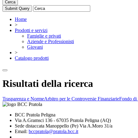
Cerca
Home
>
Prodotti e servizi
Famiglie e privati
Aziende e Professionisti
Giovani
>
Catalogo prodotti
Risultati della ricerca
Trasparenza e Norme
Arbitro per le Controversie Finanziarie
Fondo di 
BCC Pratola Peligna
Via A.Gramsci 136 - 67035 Pratola Peligna (AQ)
Sede distaccata Manoppello (Pe) Via A.Moro 31/a
Email:
bccpratola@pratola.bcc.it