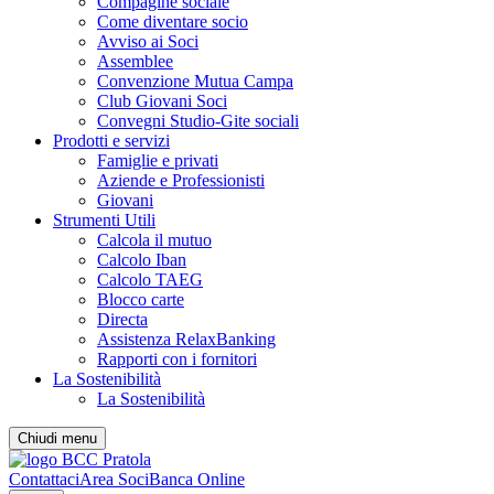
Compagine sociale
Come diventare socio
Avviso ai Soci
Assemblee
Convenzione Mutua Campa
Club Giovani Soci
Convegni Studio-Gite sociali
Prodotti e servizi
Famiglie e privati
Aziende e Professionisti
Giovani
Strumenti Utili
Calcola il mutuo
Calcolo Iban
Calcolo TAEG
Blocco carte
Directa
Assistenza RelaxBanking
Rapporti con i fornitori
La Sostenibilità
La Sostenibilità
Chiudi menu
Contattaci
Area Soci
Banca Online