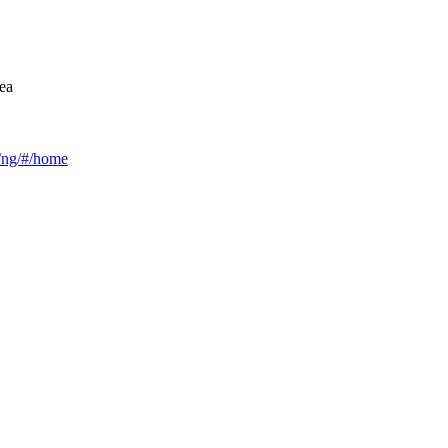
ea
ca/ng/#/home