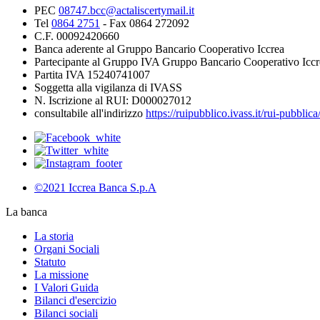
PEC
08747.bcc@actaliscertymail.it
Tel
0864 2751
- Fax 0864 272092
C.F. 00092420660
Banca aderente al Gruppo Bancario Cooperativo Iccrea
Partecipante al Gruppo IVA Gruppo Bancario Cooperativo Iccr
Partita IVA 15240741007
Soggetta alla vigilanza di IVASS
N. Iscrizione al RUI: D000027012
consultabile all'indirizzo
https://ruipubblico.ivass.it/rui-pubbli
©2021 Iccrea Banca S.p.A
La banca
La storia
Organi Sociali
Statuto
La missione
I Valori Guida
Bilanci d'esercizio
Bilanci sociali