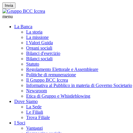
Invia
menu
La Banca
La storia
La missione
I Valori Guida
Organi sociali
Bilanci d'esercizio
Bilanci sociali
Statuto
Regolamento Elettorale e Assembleare
Politiche di remunerazione
Il Gruppo BCC Iccrea
Informativa al Pubblico in materia di Governo Societario
Newsroom
Etica di Gruppo e Whistleblowing
Dove Siamo
La Sede
Le Filiali
Trova Filiale
I Soci
Vantaggi