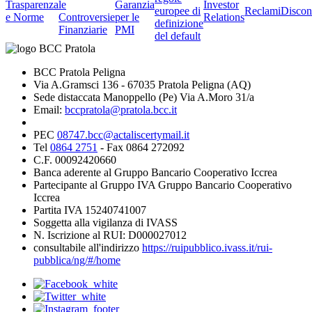
Trasparenza
le
Garanzia
Investor
europee di
Reclami
Discon
e Norme
Controversie
per le
Relations
definizione
Finanziarie
PMI
del default
BCC Pratola Peligna
Via A.Gramsci 136 - 67035 Pratola Peligna (AQ)
Sede distaccata Manoppello (Pe) Via A.Moro 31/a
Email:
bccpratola@pratola.bcc.it
PEC
08747.bcc@actaliscertymail.it
Tel
0864 2751
- Fax 0864 272092
C.F. 00092420660
Banca aderente al Gruppo Bancario Cooperativo Iccrea
Partecipante al Gruppo IVA Gruppo Bancario Cooperativo
Iccrea
Partita IVA 15240741007
Soggetta alla vigilanza di IVASS
N. Iscrizione al RUI: D000027012
consultabile all'indirizzo
https://ruipubblico.ivass.it/rui-
pubblica/ng/#/home