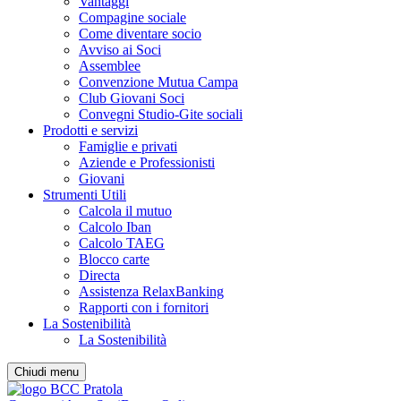
Vantaggi
Compagine sociale
Come diventare socio
Avviso ai Soci
Assemblee
Convenzione Mutua Campa
Club Giovani Soci
Convegni Studio-Gite sociali
Prodotti e servizi
Famiglie e privati
Aziende e Professionisti
Giovani
Strumenti Utili
Calcola il mutuo
Calcolo Iban
Calcolo TAEG
Blocco carte
Directa
Assistenza RelaxBanking
Rapporti con i fornitori
La Sostenibilità
La Sostenibilità
Chiudi menu