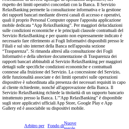
rispetto dei limiti operativi concordati con la Banca. Il Servizio
RelaxBanking permette la consultazione informativa e la gestione
dei rapporti bancari mediante diversi canali di accesso e operativi,
quali il proprio Personal Computer oppure l'apposita applicazione
mobile dedicata “App RelaxBanking”. Per maggiori delucidazioni
sulle condizioni economiche e le principali clausole contrattuali del
Servizio RelaxBanking e per quanto non espressamente indicato è
necessario fare riferimento ai Fogli Informativi disponibili presso le
Filiali e sul sito internet della Banca nell'apposita sezione
“Trasparenza”. Si rimanda altresì alla consultazione dei Fogli
Informativi e della ulteriore documentazione di Trasparenza dei
rapporti bancari abbinabili al Servizio RelaxBanking per maggiori
dettagli sulle specifiche condizioni economiche e contrattuali
connesse alla fruizione del Servizio. La concessione del Servizio,
delle funzionalità associate e dei limiti operativi sulle operazioni
dispositive è subordinata alla presenza dei necessari requisiti in capo
al cliente richiedente, nonché all'approvazione della Banca. Il
Servizio RelaxBanking richiede la titolarità di un rapporto bancario
intrattenuto presso la Banca. L'”App RelaxBanking” è disponibile
sugli store applicativi ufficiali App Store, Google Play e App
Gallery ed è associabile su dispositivi mobile.
Nuove
Arbitro per
Fondo di
regole