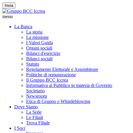
Invia
menu
La Banca
La storia
La missione
I Valori Guida
Organi sociali
Bilanci d'esercizio
Bilanci sociali
Statuto
Regolamento Elettorale e Assembleare
Politiche di remunerazione
Il Gruppo BCC Iccrea
Informativa al Pubblico in materia di Governo
Societario
Newsroom
Etica di Gruppo e Whistleblowing
Dove Siamo
La Sede
Le Filiali
Trova Filiale
I Soci