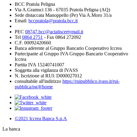
BCC Pratola Peligna
Via A.Gramsci 136 - 67035 Pratola Peligna (AQ)
Sede distaccata Manoppello (Pe) Via A.Moro 31/a
Email:
bccpratola@pratola.bcc.it
PEC
08747.bcc@actaliscertymail.it
Tel
0864 2751
- Fax 0864 272092
C.F. 00092420660
Banca aderente al Gruppo Bancario Cooperativo Iccrea
Partecipante al Gruppo IVA Gruppo Bancario Cooperativo
Iccrea
Partita IVA 15240741007
Soggetta alla vigilanza di IVASS
N. Iscrizione al RUI: D000027012
consultabile all'indirizzo
https://ruipubblico.ivass.it/rui-
pubblica/ng/#/home
©2021 Iccrea Banca S.p.A
La banca