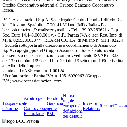
Credito Cooperativo aderenti al Gruppo Bancario Cooperativo
Iccrea.
BCC Assicurazioni S.p.A. Sede legale: Centro Leoni - Edificio B -
Via Giovanni Spadolini, 7 20141 Milano (MI) - Italia - Pec
bcc.assicurazioni@actaliscertymail.it - Tel. +39 02/269621 - Cap.
Soc. Euro 14.448.000,00 i.v. - C.F., Partita IVA e iscr. Reg. Imp. di
MI n. 02652360237* - REA del C.C.I.A. di Milano n. MI 1782224
- Società sottoposta alla direzione e coordinamento di Assimoco
S.p.A. capogruppo del Gruppo Assimoco - Società autorizzata
all'esercizio delle assicurazioni con provvedimento ISVAP n. 333
del 13 settembre 1996 - G.U. n. 220 del 19 settembre 1996 e iscritta
all'Albo delle Imprese
tenuto da IVASS con il n. 1.00124.
*Per fatturazione Partita IVA n. 10516920963 (Gruppo
IVA) www.bccassicurazioni.com
Nuove
Arbitro per
Fondo di
regole
Trasparenza
le
Garanzia
Investor
europee di
Reclami
Discon
e Norme
Controversie
per le
Relations
definizione
Finanziarie
PMI
del default