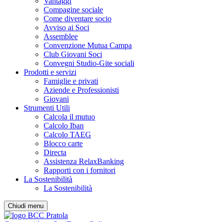
Vantaggi
Compagine sociale
Come diventare socio
Avviso ai Soci
Assemblee
Convenzione Mutua Campa
Club Giovani Soci
Convegni Studio-Gite sociali
Prodotti e servizi
Famiglie e privati
Aziende e Professionisti
Giovani
Strumenti Utili
Calcola il mutuo
Calcolo Iban
Calcolo TAEG
Blocco carte
Directa
Assistenza RelaxBanking
Rapporti con i fornitori
La Sostenibilità
La Sostenibilità
Chiudi menu