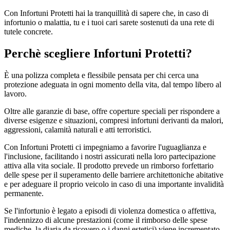
Con Infortuni Protetti hai la tranquillità di sapere che, in caso di
infortunio o malattia, tu e i tuoi cari sarete sostenuti da una rete di
tutele concrete.
Perchè scegliere Infortuni Protetti?
È una polizza completa e flessibile pensata per chi cerca una
protezione adeguata in ogni momento della vita, dal tempo libero al
lavoro.
Oltre alle garanzie di base, offre coperture speciali per rispondere a
diverse esigenze e situazioni, compresi infortuni derivanti da malori,
aggressioni, calamità naturali e atti terroristici.
Con Infortuni Protetti ci impegniamo a favorire l'uguaglianza e
l'inclusione, facilitando i nostri assicurati nella loro partecipazione
attiva alla vita sociale. Il prodotto prevede un rimborso forfettario
delle spese per il superamento delle barriere architettoniche abitative
e per adeguare il proprio veicolo in caso di una importante invalidità
permanente.
Se l'infortunio è legato a episodi di violenza domestica o affettiva,
l'indennizzo di alcune prestazioni (come il rimborso delle spese
mediche, la diaria da ricovero o i danni estetici) viene incrementato