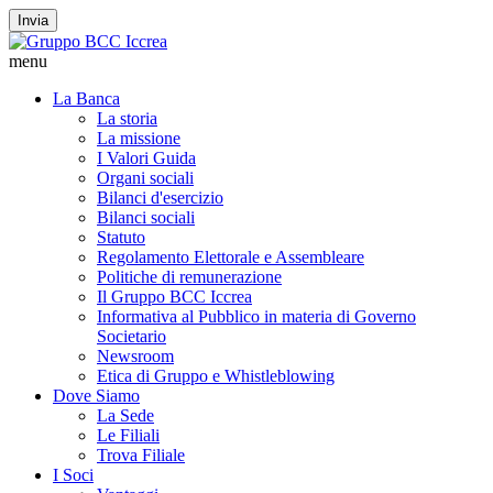
Invia
menu
La Banca
La storia
La missione
I Valori Guida
Organi sociali
Bilanci d'esercizio
Bilanci sociali
Statuto
Regolamento Elettorale e Assembleare
Politiche di remunerazione
Il Gruppo BCC Iccrea
Informativa al Pubblico in materia di Governo
Societario
Newsroom
Etica di Gruppo e Whistleblowing
Dove Siamo
La Sede
Le Filiali
Trova Filiale
I Soci