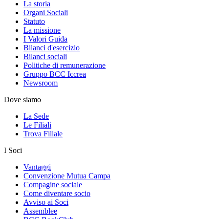
La storia
Organi Sociali
Statuto
La missione
I Valori Guida
Bilanci d'esercizio
Bilanci sociali
Politiche di remunerazione
Gruppo BCC Iccrea
Newsroom
Dove siamo
La Sede
Le Filiali
Trova Filiale
I Soci
Vantaggi
Convenzione Mutua Campa
Compagine sociale
Come diventare socio
Avviso ai Soci
Assemblee