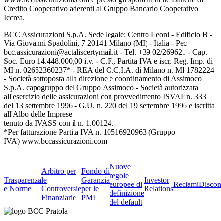
Credito Cooperativo aderenti al Gruppo Bancario Cooperativo
Iccrea.
BCC Assicurazioni S.p.A. Sede legale: Centro Leoni - Edificio B -
Via Giovanni Spadolini, 7 20141 Milano (MI) - Italia - Pec
bcc.assicurazioni@actaliscertymail.it - Tel. +39 02/269621 - Cap.
Soc. Euro 14.448.000,00 i.v. - C.F., Partita IVA e iscr. Reg. Imp. di
MI n. 02652360237* - REA del C.C.I.A. di Milano n. MI 1782224
- Società sottoposta alla direzione e coordinamento di Assimoco
S.p.A. capogruppo del Gruppo Assimoco - Società autorizzata
all'esercizio delle assicurazioni con provvedimento ISVAP n. 333
del 13 settembre 1996 - G.U. n. 220 del 19 settembre 1996 e iscritta
all'Albo delle Imprese
tenuto da IVASS con il n. 1.00124.
*Per fatturazione Partita IVA n. 10516920963 (Gruppo
IVA) www.bccassicurazioni.com
Nuove
Arbitro per
Fondo di
regole
Trasparenza
le
Garanzia
Investor
europee di
Reclami
Discon
e Norme
Controversie
per le
Relations
definizione
Finanziarie
PMI
del default