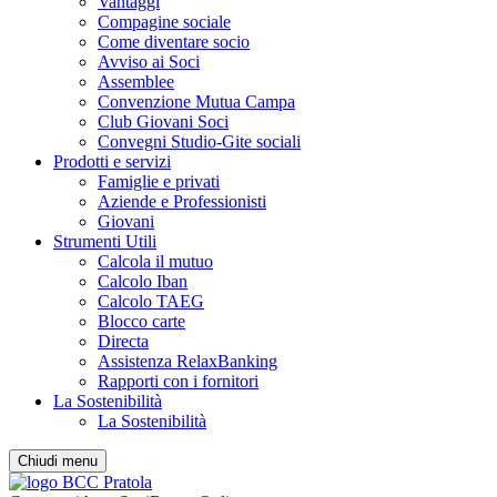
Vantaggi
Compagine sociale
Come diventare socio
Avviso ai Soci
Assemblee
Convenzione Mutua Campa
Club Giovani Soci
Convegni Studio-Gite sociali
Prodotti e servizi
Famiglie e privati
Aziende e Professionisti
Giovani
Strumenti Utili
Calcola il mutuo
Calcolo Iban
Calcolo TAEG
Blocco carte
Directa
Assistenza RelaxBanking
Rapporti con i fornitori
La Sostenibilità
La Sostenibilità
Chiudi menu