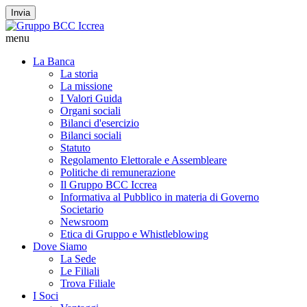
Invia
menu
La Banca
La storia
La missione
I Valori Guida
Organi sociali
Bilanci d'esercizio
Bilanci sociali
Statuto
Regolamento Elettorale e Assembleare
Politiche di remunerazione
Il Gruppo BCC Iccrea
Informativa al Pubblico in materia di Governo
Societario
Newsroom
Etica di Gruppo e Whistleblowing
Dove Siamo
La Sede
Le Filiali
Trova Filiale
I Soci