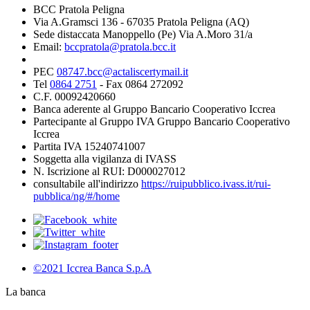
BCC Pratola Peligna
Via A.Gramsci 136 - 67035 Pratola Peligna (AQ)
Sede distaccata Manoppello (Pe) Via A.Moro 31/a
Email:
bccpratola@pratola.bcc.it
PEC
08747.bcc@actaliscertymail.it
Tel
0864 2751
- Fax 0864 272092
C.F. 00092420660
Banca aderente al Gruppo Bancario Cooperativo Iccrea
Partecipante al Gruppo IVA Gruppo Bancario Cooperativo
Iccrea
Partita IVA 15240741007
Soggetta alla vigilanza di IVASS
N. Iscrizione al RUI: D000027012
consultabile all'indirizzo
https://ruipubblico.ivass.it/rui-
pubblica/ng/#/home
©2021 Iccrea Banca S.p.A
La banca