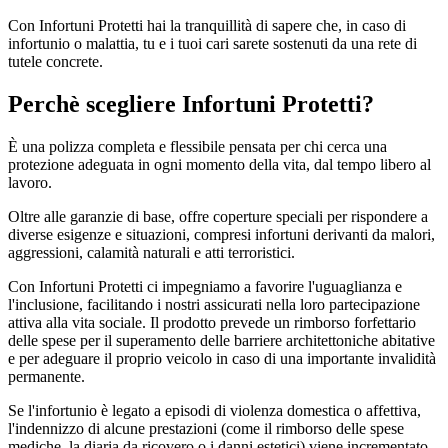
Con Infortuni Protetti hai la tranquillità di sapere che, in caso di
infortunio o malattia, tu e i tuoi cari sarete sostenuti da una rete di
tutele concrete.
Perchè scegliere Infortuni Protetti?
È una polizza completa e flessibile pensata per chi cerca una
protezione adeguata in ogni momento della vita, dal tempo libero al
lavoro.
Oltre alle garanzie di base, offre coperture speciali per rispondere a
diverse esigenze e situazioni, compresi infortuni derivanti da malori,
aggressioni, calamità naturali e atti terroristici.
Con Infortuni Protetti ci impegniamo a favorire l'uguaglianza e
l'inclusione, facilitando i nostri assicurati nella loro partecipazione
attiva alla vita sociale. Il prodotto prevede un rimborso forfettario
delle spese per il superamento delle barriere architettoniche abitative
e per adeguare il proprio veicolo in caso di una importante invalidità
permanente.
Se l'infortunio è legato a episodi di violenza domestica o affettiva,
l'indennizzo di alcune prestazioni (come il rimborso delle spese
mediche, la diaria da ricovero o i danni estetici) viene incrementato