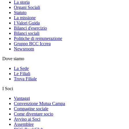
La storia
Organi Sociali
Statuto
La missione
I Valori Guida
Bilanci d'esercizio
Bilanci sociali
Politiche di remunerazione
Gruppo BCC Iccrea
Newsroom
Dove siamo
La Sede
Le Filiali
Trova Filiale
I Soci
Vantaggi
Convenzione Mutua Campa
Compagine sociale
Come diventare socio
Avviso ai Soci
Assemblee