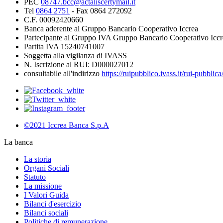
PEC
08747.bcc@actaliscertymail.it
Tel
0864 2751
- Fax 0864 272092
C.F. 00092420660
Banca aderente al Gruppo Bancario Cooperativo Iccrea
Partecipante al Gruppo IVA Gruppo Bancario Cooperativo Iccr
Partita IVA 15240741007
Soggetta alla vigilanza di IVASS
N. Iscrizione al RUI: D000027012
consultabile all'indirizzo
https://ruipubblico.ivass.it/rui-pubbli
©2021 Iccrea Banca S.p.A
La banca
La storia
Organi Sociali
Statuto
La missione
I Valori Guida
Bilanci d'esercizio
Bilanci sociali
Politiche di remunerazione