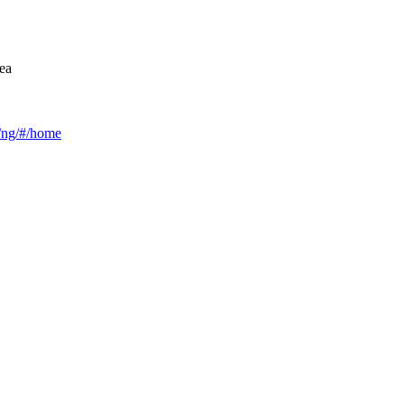
ea
ca/ng/#/home