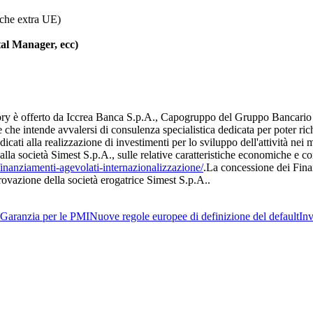
 che extra UE)
al Manager, ecc)
isory è offerto da Iccrea Banca S.p.A., Capogruppo del Gruppo Bancari
ce che intende avvalersi di consulenza specialistica dedicata per poter r
ati alla realizzazione di investimenti per lo sviluppo dell'attività nei me
la società Simest S.p.A., sulle relative caratteristiche economiche e con
finanziamenti-agevolati-internazionalizzazione/
.La concessione dei Fina
provazione della società erogatrice Simest S.p.A..
Garanzia per le PMI
Nuove regole europee di definizione del default
Inv