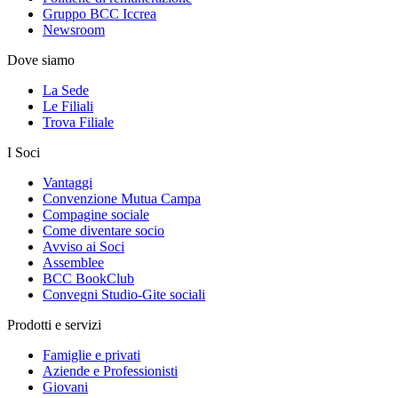
Gruppo BCC Iccrea
Newsroom
Dove siamo
La Sede
Le Filiali
Trova Filiale
I Soci
Vantaggi
Convenzione Mutua Campa
Compagine sociale
Come diventare socio
Avviso ai Soci
Assemblee
BCC BookClub
Convegni Studio-Gite sociali
Prodotti e servizi
Famiglie e privati
Aziende e Professionisti
Giovani