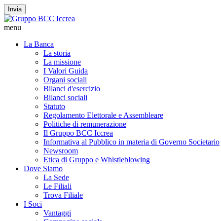
Invia
menu
La Banca
La storia
La missione
I Valori Guida
Organi sociali
Bilanci d'esercizio
Bilanci sociali
Statuto
Regolamento Elettorale e Assembleare
Politiche di remunerazione
Il Gruppo BCC Iccrea
Informativa al Pubblico in materia di Governo Societario
Newsroom
Etica di Gruppo e Whistleblowing
Dove Siamo
La Sede
Le Filiali
Trova Filiale
I Soci
Vantaggi