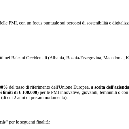
e delle PMI, con un focus puntuale sui percorsi di sostenibilità e digita
iretti nei Balcani Occidentali (Albania, Bosnia-Erzegovina, Macedonia,
'80%
del tasso di riferimento dell'Unione Europea,
a scelta dell'aziend
i limiti di € 100.000
) per le PMI innovative, giovanili, femminili o con s
to (di cui 2 anni di pre-ammortamento).
mis”
per le seguenti finalità: