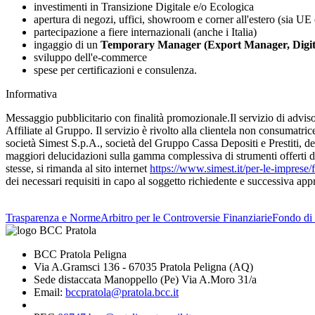
investimenti in Transizione Digitale e/o Ecologica
apertura di negozi, uffici, showroom e corner all'estero (sia UE
partecipazione a fiere internazionali (anche i Italia)
ingaggio di un
Temporary Manager (Export Manager, Digit
sviluppo dell'e-commerce
spese per certificazioni e consulenza.
Informativa
Messaggio pubblicitario con finalità promozionale.Il servizio di adv
Affiliate al Gruppo. Il servizio è rivolto alla clientela non consumatri
società Simest S.p.A., società del Gruppo Cassa Depositi e Prestiti, dedic
maggiori delucidazioni sulla gamma complessiva di strumenti offerti dal
stesse, si rimanda al sito internet
https://www.simest.it/per-le-imprese/
dei necessari requisiti in capo al soggetto richiedente e successiva ap
Trasparenza e Norme
Arbitro per le Controversie Finanziarie
Fondo di 
BCC Pratola Peligna
Via A.Gramsci 136 - 67035 Pratola Peligna (AQ)
Sede distaccata Manoppello (Pe) Via A.Moro 31/a
Email:
bccpratola@pratola.bcc.it