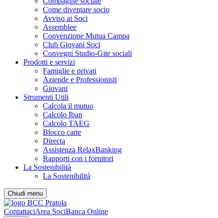
Compagine sociale
Come diventare socio
Avviso ai Soci
Assemblee
Convenzione Mutua Campa
Club Giovani Soci
Convegni Studio-Gite sociali
Prodotti e servizi
Famiglie e privati
Aziende e Professionisti
Giovani
Strumenti Utili
Calcola il mutuo
Calcolo Iban
Calcolo TAEG
Blocco carte
Directa
Assistenza RelaxBanking
Rapporti con i fornitori
La Sostenibilità
La Sostenibilità
Chiudi menu
Contattaci
Area Soci
Banca Online